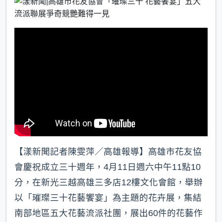
b
a
e
o
t
o
k
【漾新聞記者陳雯萍／高雄報導】高雄市花友協
會慶祝成立三十週年，4月11日週六中午11點10
分，在新光三越高雄三多店12樓文化會館，舉辦
以「璀璨三十花藝饗宴」為主題的花卉展，集結
南部地區五大花藝流派社團，展出60件的花藝作