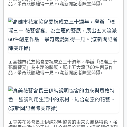
品，爭奇競艷難得一見。(漾新聞記者陳雯萍攝)
▲高雄市花友協會慶祝成立三十週年，舉辦「璀璨三十
花藝饗宴」為主題的藝展，展出五大流派60件創意作
品，爭奇競艷難得一見。(漾新聞記者陳雯萍攝)
▲真美花藝會長王伊純說明協會的由來與風格特色，強