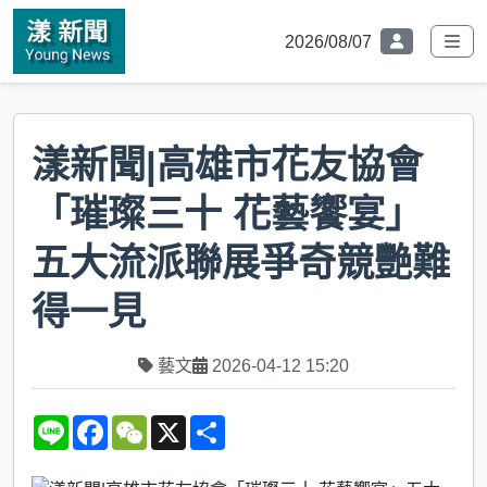
2026/08/07
漾新聞|高雄市花友協會
「璀璨三十 花藝饗宴」
五大流派聯展爭奇競艷難
得一見
藝文
2026-04-12 15:20
L
F
W
X
S
i
a
e
h
n
c
C
a
e
e
h
r