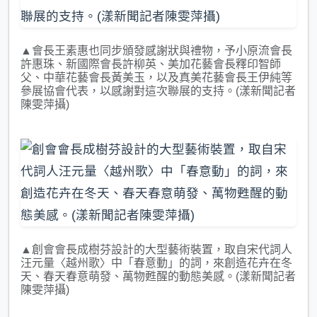
▲會長王素惠也同步頒發感謝狀與禮物，予小原流會長
許惠珠、新國際會長許柳英、美加花藝會長釋印智師
父、中華花藝會長黃美玉，以及真美花藝會長王伊純等
參展協會代表，以感謝對這次聯展的支持。(漾新聞記者
陳雯萍攝)
▲創會會長成樹芬設計的大型藝術裝置，取自宋代詞人
汪元量〈越州歌〉中「春意動」的詞，來創造花卉在冬
天、春天春意萌發、萬物甦醒的動態美感。(漾新聞記者
陳雯萍攝)