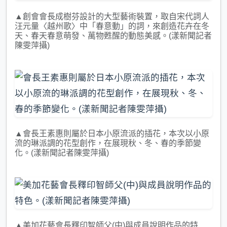
▲創會會長成樹芬設計的大型藝術裝置，取自宋代詞人
汪元量〈越州歌〉中「春意動」的詞，來創造花卉在冬
天、春天春意萌發、萬物甦醒的動態美感。(漾新聞記者
陳雯萍攝)
▲會長王素惠則屬於日本小原流派的插花，本次以小原
流的琳派調的花型創作，在展現秋、冬、春的季節變
化。(漾新聞記者陳雯萍攝)
▲美加花藝會長釋印智師父(中)與成員說明作品的特