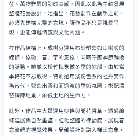
發、萬物甦醒的動態美感，因此以此為主軸發展
整體花藝設計。她指出，花藝創作在動手之前，
必須先建構完整的意境，讓作品不只是視覺呈
現，更能傳遞情感與文化內涵。
在作品結構上，成樹芬運用布紗塑造如山巒般的
線條，象徵「春」字的意象，同時呼應季節轉換
的脈動。她並以松竹梅象徵冬季的餘韻，由於當
季梅花不易取得，特別選用淡粉色系的牡丹菊作
為替代，營造出柔和而過渡的季節氛圍；搭配清
苔鋪陳地景，象徵土地的生命力。
此外，作品中大量運用柳條與蘭花香草，透過線
條延展與自然垂墜，強化整體的律動感，展現春
意流轉的視覺效果。局部設計則融入梯田意象，