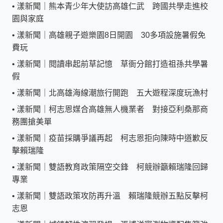
•
漾新聞｜熊本青少年大使訪高雄仁武 跨國共學走進校
園與家庭
•
漾新聞｜高雄親子遊樂園8日開園 30多項設施暑假免
費玩
•
漾新聞｜閱讀串起前草記憶 草衙分館打造祖孫共學暑
假
•
漾新聞｜北高雄海線潮旅行開跑 五大遊程深度玩漁村
•
漾新聞｜柯志恩媒合高雄無人機業者 對接亞利桑那商
務團搶美單
•
漾新聞｜疫苗採購爭議再起 柯志恩拒向陳時中道歉反
擊賴瑞隆
•
漾新聞｜雙語教育政策隔空交鋒 柯競辦籲賴瑞隆回歸
專業
•
漾新聞｜雙語政策攻防再升溫 賴瑞隆競辦五點反擊柯
志恩