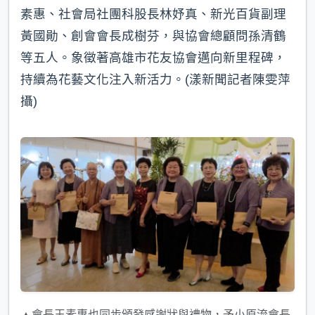
素惠、社會局社團科股長林妤真、新光百貨副理
黃國勛、創會會長成樹芬，與協會總顧問孫清鶴
等五人。象徵著高雄市花友協會邁向新里程碑，
持續為花藝文化注入新活力。(漾新聞記者陳雯萍
攝)
▲會長王素惠也同步頒發感謝狀與禮物，予小原流會長