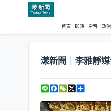
首頁
即時
影音
政治
漾新聞｜李雅靜媒
L
F
W
X
S
i
a
e
h
n
c
C
a
e
e
h
r
b
a
e
o
t
o