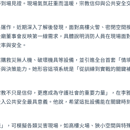
靜到場見證。現場氣氛莊重而溫暖，宗教信仰與公共安全
系運作，近期深入了解後發現，面對高樓火警、密閉空間
公廟董事會反映第一線需求，具體說明消防人員在現場面
效率與安全。
採購救災無人機、破壞機具等設備，並引進全台首套「情
斷與決策能力。她形容這項系統是「從訓練到實戰的關鍵
宗教不只是信仰，更應成為守護社會的重要力量」，在李
投入公共安全最具意義。他說，希望這批設備能在關鍵時
。
統」，可模擬各類災害現場，如高樓火場、狹小空間與特