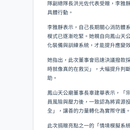
隊副總隊長洪光佐代表受贈，李雅
具體行動。
李雅靜表示，自己長期關心消防體
模式已逐漸吃緊。她親自向鳳山天
化裝備與訓練系統，才能提升應變
她指出，此次董事會迅速決議撥款
時就像真的在救災」，大幅提升判
助。
鳳山天公廟董事長辜建華表示，「
員風險與壓力後，一致認為將資源
全」，讓善的力量轉化為實際守護
此次捐贈亮點之一的「情境模擬系