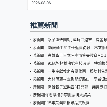
2026-08-06
推薦新聞
•
漾新聞｜親子遊樂園8月連玩四週末 鳳警
•
漾新聞｜35歲棄工地主任追夢從教 林文鵬
•
漾新聞｜高雄牽手日本陸奧市簽署教育MO
•
漾新聞｜91隊智控對決掀科技浪潮 扶輪攜
•
漾新聞｜一生奉獻教育春風化雨 蔡培村告
•
漾新聞｜大林蒲遷村走到關鍵路口 學者促
•
漾新聞｜高雄親子遊樂園8日開幕 議員籲
•
漾新聞|柯志恩攜手李振豪拚大旗美
•
漾新聞|115年美濃區稻米品質競賽