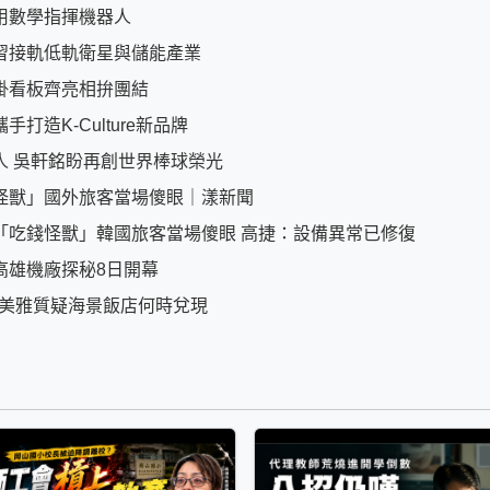
用數學指揮機器人
習接軌低軌衛星與儲能產業
掛看板齊亮相拚團結
造K-Culture新品牌
人 吳軒銘盼再創世界棒球榮光
怪獸」國外旅客當場傻眼｜漾新聞
「吃錢怪獸」韓國旅客當場傻眼 高捷：設備異常已修復
高雄機廠探秘8日開幕
陳美雅質疑海景飯店何時兌現