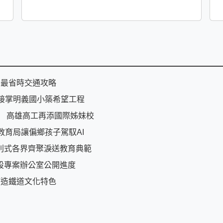
曝最省時交通攻略
接掌明義國小築希望工程
U 高雄高工再添國際姊妹校
教育局讓偏鄉孩子駕馭AI
別式各界齊聚淚送教育典範
設專案辦公室公開進度
打造鐵道文化特色