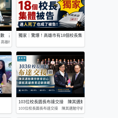
李雅文槓上教產公開宣戰
倒數 高雄校園八招仍嘆「找無人」
獨家｜驚爆！高雄市有18個校長集體被告 連人死了
文紅眼哽咽：我們不出來，誰出來？
 高雄校園八招仍嘆「找無人」
 桃李滿天下同悲
103位校長園長布達交接 陳其邁勉守初心領航高雄
天下同悲
103位校長園長布達交接 陳其邁勉守初心領航高雄教育