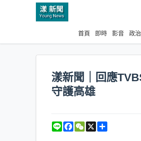
首頁
即時
影音
政治
漾新聞｜回應TV
守護高雄
L
F
W
X
S
i
a
e
h
n
c
C
a
e
e
h
r