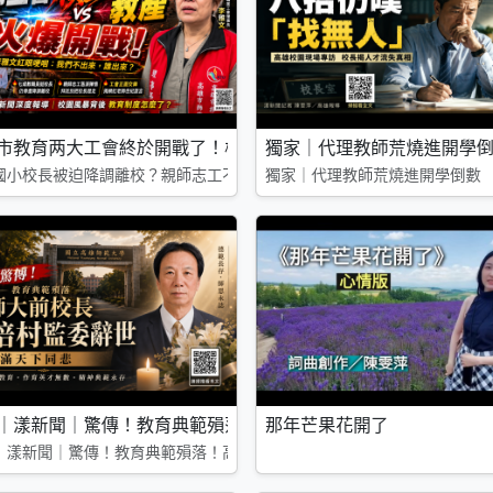
教育新局
市教育两大工會終於開戰了！校長要被拔掉親師群起抗議 教職
獨家｜代理教師荒燒進開學
局
國小校長被迫降調離校？親師志工不滿市府陳情 教師工會槓上教產 李雅
獨家｜代理教師荒燒進開學倒數
俞可恩「做自己」就近讀新莊高中追雙語夢
｜漾新聞｜驚傳！教育典範殞落！高師大前校長蔡培村監委辭世
那年芒果花開了
己」就近讀新莊高中追雙語夢
｜漾新聞｜驚傳！教育典範殞落！高師大前校長蔡培村監委辭世 桃李滿