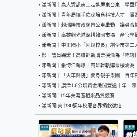
•
漾新聞｜高大資訊志工走進屏東台東 學童
•
漾新聞｜青年局攜手佐茂培育科技人才 實
•
漾新聞｜賴瑞隆市政願景公車啟動 議員合
•
漾新聞｜高雄觀光隊深耕韓國市場 產官學攜手打
•
漾新聞｜中正國小「回鍋校長」創全市第二
•
影｜議員踢爆！高雄輕軌購票機淪為「吃錢
•
漾新聞｜張博洋踢爆！高雄輕軌購票機淪為
•
漾新聞｜「火車醫院」變身親子樂園 百年
•
漾新聞｜旗津1.8公頃黃金地閒置逾十年 
•
漾新聞|115年美濃區稻米品質競賽
•
漾新聞|美中80週年校慶各界捐款徵信