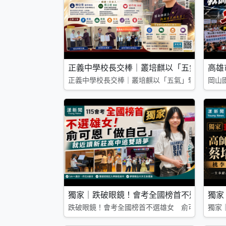
正義中學校長交棒｜叢培麒以「五氣」擘畫
高雄
正義中學校長交棒｜叢培麒以「五氣」擘畫教育新
岡山
獨家｜跌破眼鏡！會考全國榜首不選雄女 
獨家
跌破眼鏡！會考全國榜首不選雄女 俞可恩「做自
獨家