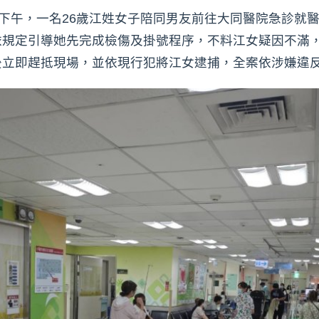
日下午，一名26歲江姓女子陪同男友前往大同醫院急診就
規定引導她先完成檢傷及掛號程序，不料江女疑因不滿，
後立即趕抵現場，並依現行犯將江女逮捕，全案依涉嫌違