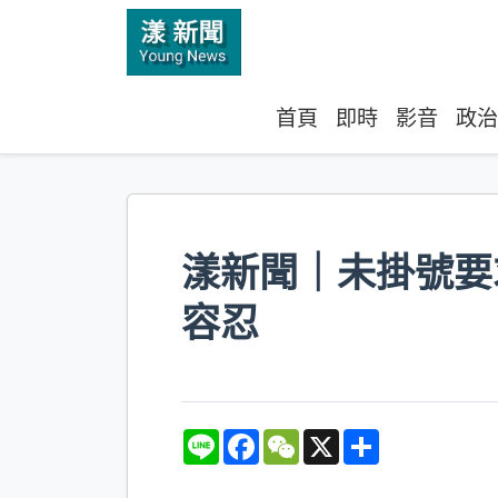
首頁
即時
影音
政治
漾新聞｜未掛號要
容忍
L
F
W
X
S
i
a
e
h
n
c
C
a
e
e
h
r