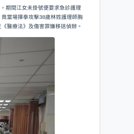
醫，期間江女未掛號便要求急診護理
竟當場揮拳攻擊38歲林姓護理師胸
反《醫療法》及傷害罪嫌移送偵辦。