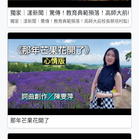
獨家｜漾新聞｜驚傳！教育典範殞落！高師大前校長
獨家｜漾新聞｜驚傳！教育典範殞落！高師大前校長蔡培村監委辭
那年芒果花開了