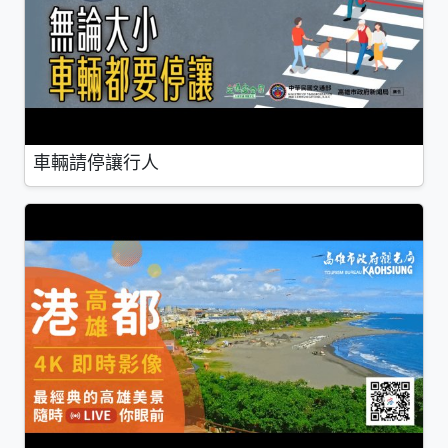
車輛請停讓行人