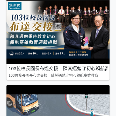
103位校長園長布達交接 陳其邁勉守初心領航高雄
103位校長園長布達交接 陳其邁勉守初心領航高雄教育