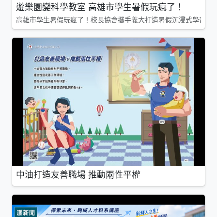
遊樂園變科學教室 高雄市學生暑假玩瘋了！
高雄市學生暑假玩瘋了！校長協會攜手義大打造暑假沉浸式學習基地
中油打造友善職場 推動兩性平權