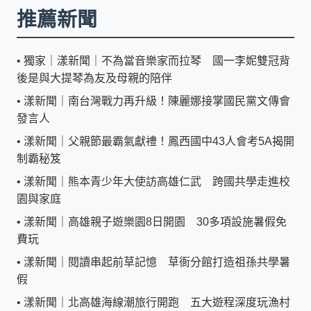
推薦新聞
•
獨家｜漾新聞｜不為當音樂家而拉琴 國一李妮雙冠背
後是與大提琴為友及母親的陪伴
•
漾新聞｜南台灣戰力再升級！陳麗娜接掌國民黨文傳會
發言人
•
漾新聞｜父親節最霸氣獻禮！鳳西國中43人會考5A揭開
制霸秘笈
•
漾新聞｜熊本青少年大使訪高雄仁武 跨國共學走進校
園與家庭
•
漾新聞｜高雄親子遊樂園8日開園 30多項設施暑假免
費玩
•
漾新聞｜閱讀串起前草記憶 草衙分館打造祖孫共學暑
假
•
漾新聞｜北高雄海線潮旅行開跑 五大遊程深度玩漁村