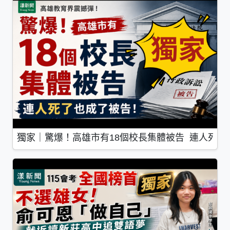
獨家｜驚爆！高雄市有18個校長集體被告 連人死了