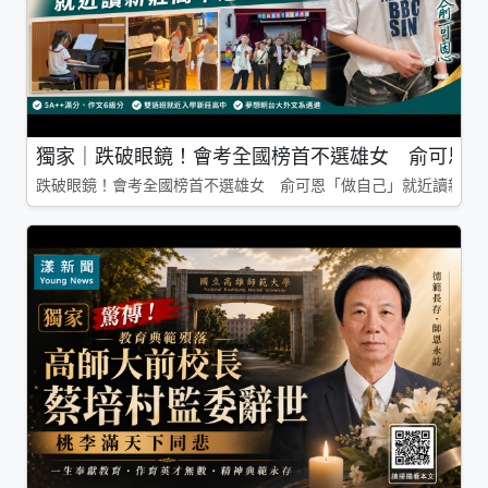
獨家｜跌破眼鏡！會考全國榜首不選雄女 俞可恩「
跌破眼鏡！會考全國榜首不選雄女 俞可恩「做自己」就近讀新莊