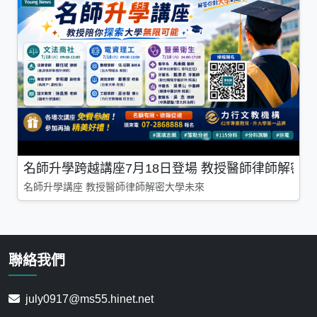
名師升學跨越講座7月18日登場 教授醫師律師解密
名師升學講座 教授醫師律師解密大學未來
聯絡我們
july0917@ms55.hinet.net