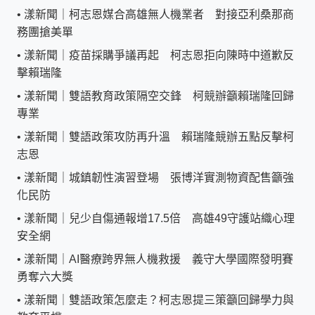
•
漾新聞｜柯志恩媒合高雄無人機業者 對接亞利桑那商
務團搶美單
•
漾新聞｜疫苗採購爭議再起 柯志恩拒向陳時中道歉反
擊賴瑞隆
•
漾新聞｜雙語教育政策隔空交鋒 柯競辦籲賴瑞隆回歸
專業
•
漾新聞｜雙語政策攻防再升溫 賴瑞隆競辦五點反擊柯
志恩
•
漾新聞｜城鎮韌性演習登場 張博洋實測物資配售籲強
化民防
•
漾新聞｜兒少自傷通報增17.5倍 高雄49守護站織心理
安全網
•
漾新聞｜AI醫療跨界無人機救援 義守大學國際發明賽
勇奪六大獎
•
漾新聞｜雙語政策怎麼走？柯志恩提三策籲回歸學力與