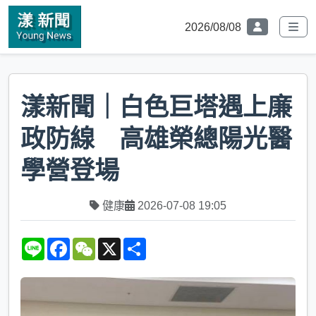
2026/08/08
漾新聞｜白色巨塔遇上廉
政防線 高雄榮總陽光醫
學營登場
健康
2026-07-08 19:05
L
F
W
X
S
i
a
e
h
n
c
C
a
e
e
h
r
b
a
e
o
t
o