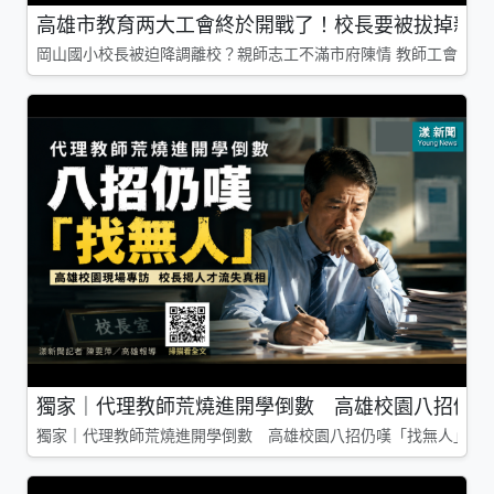
高雄市教育两大工會終於開戰了！校長要被拔掉親師
岡山國小校長被迫降調離校？親師志工不滿市府陳情 教師工會槓上
獨家｜代理教師荒燒進開學倒數 高雄校園八招仍嘆
獨家｜代理教師荒燒進開學倒數 高雄校園八招仍嘆「找無人」