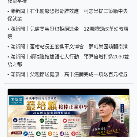
教育平權
•
漾新聞｜石化關廠恐掀骨牌效應 柯志恩提三策籲中央
保就業
•
漾新聞｜兒虐零容忍也拒絕連坐 12團體籲改革幼教環
境
•
漾新聞｜蜜柑站長五度進軍文博會 夢幻樂園萌翻南港
•
漾新聞｜賴瑞隆推雙語七大行動 預算倍增打造2030雙
語之都
•
漾新聞｜父親節送健康 高市癌篩完成一項送百元禮券