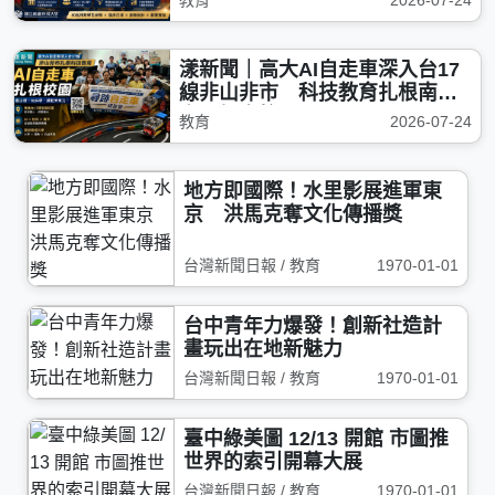
教育
2026-07-24
漾新聞｜高大AI自走車深入台17
線非山非市 科技教育扎根南
安、蚵寮校園
教育
2026-07-24
地方即國際！水里影展進軍東
京 洪馬克奪文化傳播獎
台灣新聞日報 / 教育
1970-01-01
台中青年力爆發！創新社造計
畫玩出在地新魅力
台灣新聞日報 / 教育
1970-01-01
臺中綠美圖 12/13 開館 市圖推
世界的索引開幕大展
台灣新聞日報 / 教育
1970-01-01