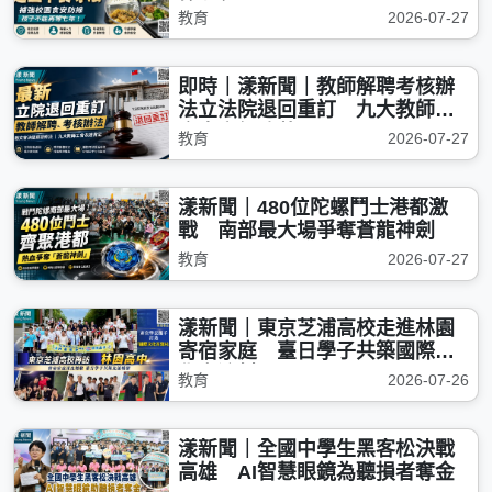
等七年
教育
2026-07-27
即時｜漾新聞｜教師解聘考核辦
法立法院退回重訂 九大教師工
會肯定促改革
教育
2026-07-27
漾新聞｜480位陀螺鬥士港都激
戰 南部最大場爭奪蒼龍神劍
教育
2026-07-27
漾新聞｜東京芝浦高校走進林園
寄宿家庭 臺日學子共築國際文
化交流村
教育
2026-07-26
漾新聞｜全國中學生黑客松決戰
高雄 AI智慧眼鏡為聽損者奪金