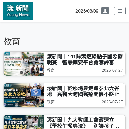
2026/08/09
教育
漾新聞｜191隊競逐綠點子國際發
明賽 智慧藥安平台勇奪評審團
首獎
教育
2026-07-27
漾新聞｜從那瑪夏走進泰北大谷
地 高醫大跨國醫療關懷不終止
教育
2026-07-27
漾新聞｜九大教師工會籲速立
《學校午餐專法》 別讓孩子再