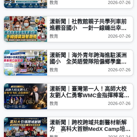
教育
2026-07-26
漾新聞｜社教館親子共學列車前
進觀音國小 一針一線縫出幸福
時光
教育
2026-07-26
漾新聞｜海外青年跨海進駐溪洲
國小 全英語營隊陪偏鄉學童勇
敢開口
教育
2026-07-26
漾新聞｜臺灣第一人！高師大校
友劉人仁勇奪WMC金指揮棒寫歷
史
教育
2026-07-26
漾新聞｜跨校跨域共創醫材新解
方 高科大首辦MedX Camp培育
智慧醫療人才