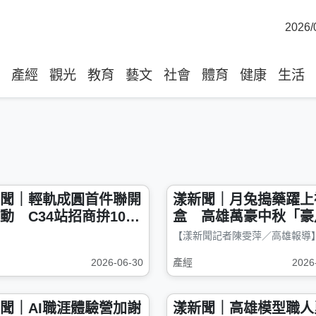
2026/
產經
觀光
教育
藝文
社會
體育
健康
生活
聞｜輕軌成圓首件聯開
漾新聞｜月兔搗藥躍上
動 C34站招商拚102
盒 高雄萬豪中秋「豪
造健康生活新地標
盒」主打茶韻酒香
2026-06-30
產經
2026
聞｜AI職涯體驗營加謝
漾新聞｜高雄模型職人