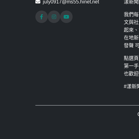
july0917@ms55.hinet.net
漾新聞
我們每
文與社
起來、
在地新
發聲 
點選頁
第一手
也歡迎
#漾新