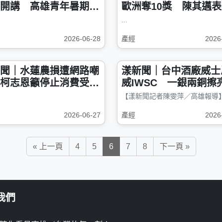
開講 高雄青年暑期職
歐洲奪10獎 陳其邁
級
「台灣之光」
...
2026-06-28
產經
2026
聞｜水蓮農損遭網路嘲
漾新聞｜台中酒廠威士
柯志恩籲停止消費受災
威IWSC 一銀兩銅擦
灣釀造實力
2026-06-27
產經
2026
« 上一頁
4
5
6
7
8
下一頁 »
我們