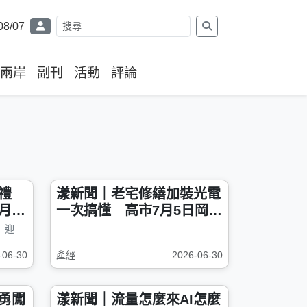
08/07
兩岸
副刊
活動
評論
禮
漾新聞｜老宅修繕加裝光電
月禮
一次搞懂 高市7月5日岡山
開辦免費說明會
【漾新聞記者陳雯萍／高雄報導】迎接中秋佳節，高雄萬豪酒店推出全新2026...
...
-06-30
產經
2026-06-30
勇闖
漾新聞｜流量怎麼來AI怎麼