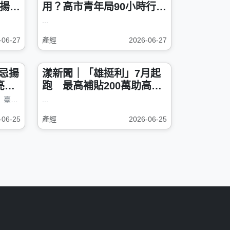
表揚
用？高市青年局90小時行銷
特訓開跑
...
-06-27
產經
2026-06-27
忌揚
漾新聞｜「雄挺利」7月起
亮臺
跑 最高補貼200萬助高雄
青年創業圓夢
【漾新聞記者陳雯萍／高雄報導】臺灣威士忌再度在國際酒壇綻放光芒。2026...
...
-06-25
產經
2026-06-25