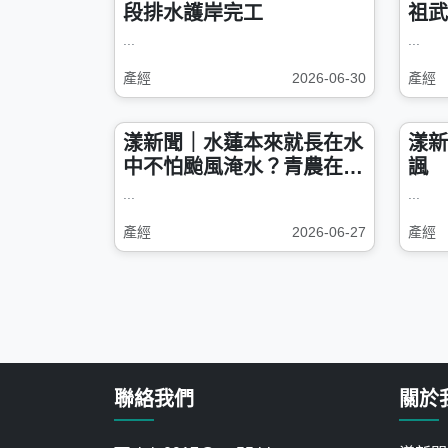
段排水護岸完工
祖武
涯升
...
...
產經
2026-06-30
產經
漾新聞｜水蓮本來就長在水
漾新
中不怕颱風淹水？青農在網
諷 
路政治口水戰中說分明
農民
...
...
產經
2026-06-27
產經
聯絡我們
關於