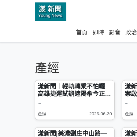
首頁
即時
影音
政治
產經
漾新聞｜輕軌轉乘不怕曬
漾新
高雄捷運試辦遮陽傘今正式
案啟
啟用
億打
...
...
產經
2026-06-30
產經
漾新聞|美濃劉庄中山路一
漾新