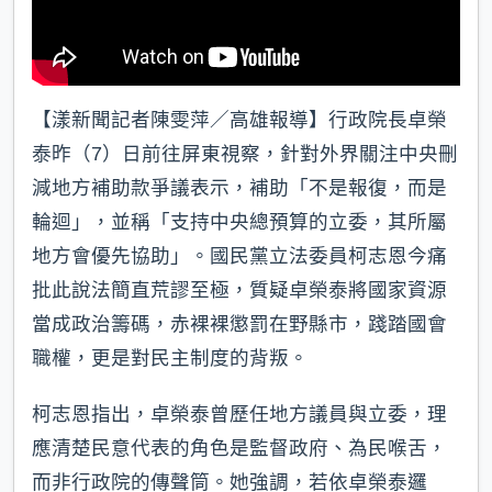
【漾新聞記者陳雯萍／高雄報導】行政院長卓榮
泰昨（7）日前往屏東視察，針對外界關注中央刪
減地方補助款爭議表示，補助「不是報復，而是
輪迴」，並稱「支持中央總預算的立委，其所屬
地方會優先協助」。國民黨立法委員柯志恩今痛
批此說法簡直荒謬至極，質疑卓榮泰將國家資源
當成政治籌碼，赤裸裸懲罰在野縣市，踐踏國會
職權，更是對民主制度的背叛。
柯志恩指出，卓榮泰曾歷任地方議員與立委，理
應清楚民意代表的角色是監督政府、為民喉舌，
而非行政院的傳聲筒。她強調，若依卓榮泰邏