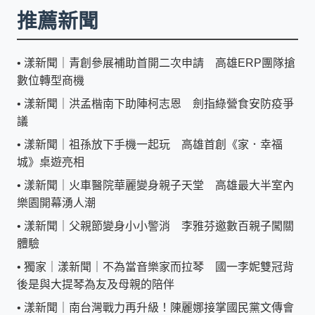
推薦新聞
•
漾新聞｜青創參展補助首開二次申請 高雄ERP團隊搶
數位轉型商機
•
漾新聞｜洪孟楷南下助陣柯志恩 劍指綠營食安防疫爭
議
•
漾新聞｜祖孫放下手機一起玩 高雄首創《家．幸福
城》桌遊亮相
•
漾新聞｜火車醫院華麗變身親子天堂 高雄最大半室內
樂園開幕湧人潮
•
漾新聞｜父親節變身小小警消 李雅芬邀數百親子闖關
體驗
•
獨家｜漾新聞｜不為當音樂家而拉琴 國一李妮雙冠背
後是與大提琴為友及母親的陪伴
•
漾新聞｜南台灣戰力再升級！陳麗娜接掌國民黨文傳會