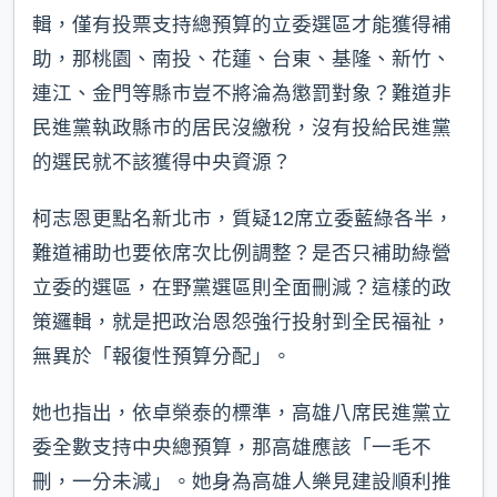
輯，僅有投票支持總預算的立委選區才能獲得補
助，那桃園、南投、花蓮、台東、基隆、新竹、
連江、金門等縣市豈不將淪為懲罰對象？難道非
民進黨執政縣市的居民沒繳稅，沒有投給民進黨
的選民就不該獲得中央資源？
柯志恩更點名新北市，質疑12席立委藍綠各半，
難道補助也要依席次比例調整？是否只補助綠營
立委的選區，在野黨選區則全面刪減？這樣的政
策邏輯，就是把政治恩怨強行投射到全民福祉，
無異於「報復性預算分配」。
她也指出，依卓榮泰的標準，高雄八席民進黨立
委全數支持中央總預算，那高雄應該「一毛不
刪，一分未減」。她身為高雄人樂見建設順利推