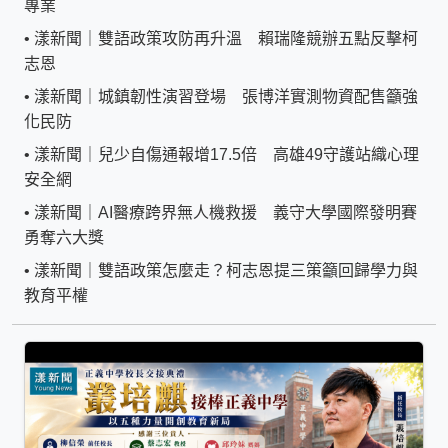
專業
•
漾新聞｜雙語政策攻防再升溫 賴瑞隆競辦五點反擊柯
志恩
•
漾新聞｜城鎮韌性演習登場 張博洋實測物資配售籲強
化民防
•
漾新聞｜兒少自傷通報增17.5倍 高雄49守護站織心理
安全網
•
漾新聞｜AI醫療跨界無人機救援 義守大學國際發明賽
勇奪六大獎
•
漾新聞｜雙語政策怎麼走？柯志恩提三策籲回歸學力與
教育平權