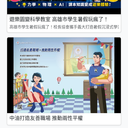
遊樂園變科學教室 高雄市學生暑假玩瘋了！
高雄市學生暑假玩瘋了！校長協會攜手義大打造暑假沉浸式學習基地
中油打造友善職場 推動兩性平權