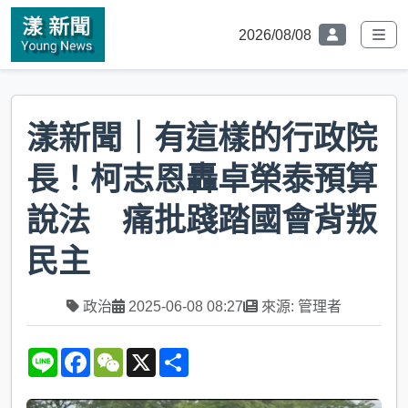
2026/08/08
漾新聞｜有這樣的行政院
長！柯志恩轟卓榮泰預算
說法 痛批踐踏國會背叛
民主
政治
2025-06-08 08:27
來源: 管理者
L
F
W
X
S
i
a
e
h
n
c
C
a
e
e
h
r