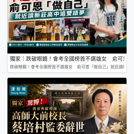
獨家｜跌破眼鏡！會考全國榜首不選雄女 俞可恩「
跌破眼鏡！會考全國榜首不選雄女 俞可恩「做自己」就近讀新莊