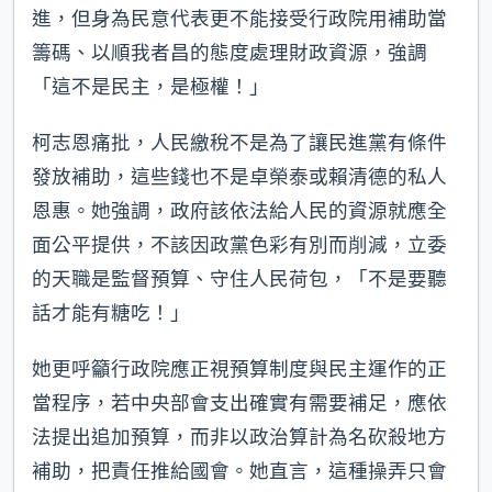
進，但身為民意代表更不能接受行政院用補助當
籌碼、以順我者昌的態度處理財政資源，強調
「這不是民主，是極權！」
柯志恩痛批，人民繳稅不是為了讓民進黨有條件
發放補助，這些錢也不是卓榮泰或賴清德的私人
恩惠。她強調，政府該依法給人民的資源就應全
面公平提供，不該因政黨色彩有別而削減，立委
的天職是監督預算、守住人民荷包，「不是要聽
話才能有糖吃！」
她更呼籲行政院應正視預算制度與民主運作的正
當程序，若中央部會支出確實有需要補足，應依
法提出追加預算，而非以政治算計為名砍殺地方
補助，把責任推給國會。她直言，這種操弄只會