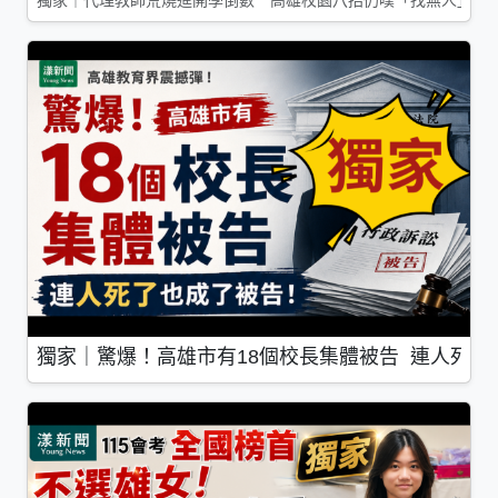
獨家｜代理教師荒燒進開學倒數 高雄校園八招仍嘆「找無人」
獨家｜驚爆！高雄市有18個校長集體被告 連人死了