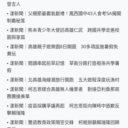
發言人
•
漾新聞｜父親節最霸氣獻禮！鳳西國中43人會考5A揭開
制霸秘笈
•
漾新聞｜熊本青少年大使訪高雄仁武 跨國共學走進校
園與家庭
•
漾新聞｜高雄親子遊樂園8日開園 30多項設施暑假免
費玩
•
漾新聞｜閱讀串起前草記憶 草衙分館打造祖孫共學暑
假
•
漾新聞｜北高雄海線潮旅行開跑 五大遊程深度玩漁村
•
漾新聞｜柯志恩媒合高雄無人機業者 對接亞利桑那商
務團搶美單
•
漾新聞｜疫苗採購爭議再起 柯志恩拒向陳時中道歉反
擊賴瑞隆
•
漾新聞｜雙語教育政策隔空交鋒 柯競辦籲賴瑞隆回歸