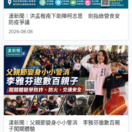
漾新聞｜洪孟楷南下助陣柯志恩 劍指綠營食安
防疫爭議
2026-08-08
漾新聞｜父親節變身小小警消 李雅芬邀數百親
子闖關體驗