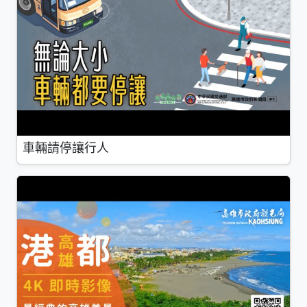
車輛請停讓行人