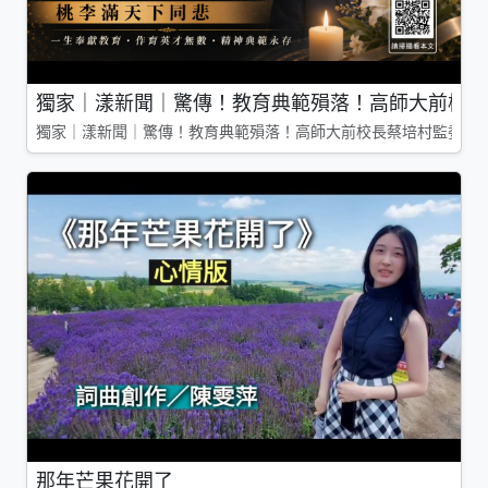
獨家｜漾新聞｜驚傳！教育典範殞落！高師大前校長
獨家｜漾新聞｜驚傳！教育典範殞落！高師大前校長蔡培村監委辭
那年芒果花開了