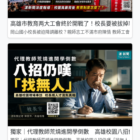
高雄市教育两大工會終於開戰了！校長要被拔掉親師
岡山國小校長被迫降調離校？親師志工不滿市府陳情 教師工會槓上
獨家｜代理教師荒燒進開學倒數 高雄校園八招仍嘆