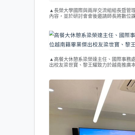
▲長榮大學國際與兩岸交流組組長暨管
內容，並於研討會會後邀請師長將數位
▲高餐大休憩系梁榮達主任、國際事務處辜
出校友梁世寶、黎王耀致力於越南推廣