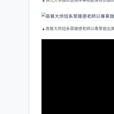
▲佛光大學國際暨兩岸事務處陳尚懋國
▲高餐大烘焙系葉連德老師以專業做出