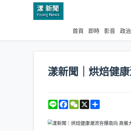
首頁
即時
影音
政治
漾新聞｜烘焙健康
L
F
W
X
S
i
a
e
h
n
c
C
a
e
e
h
r
b
a
e
o
t
o