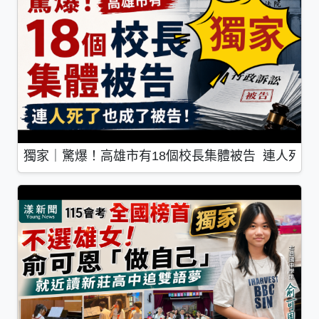
獨家｜驚爆！高雄市有18個校長集體被告 連人死了