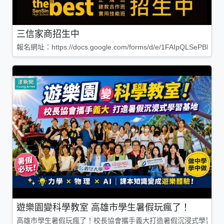
三信家商招生中
報名網址：https://docs.google.com/forms/d/e/1FAIpQLSePBleg
遊樂園變科學教室 高雄市學生暑假玩瘋了！
高雄市學生暑假玩瘋了！校長協會攜手義大打造暑假沉浸式學習基地