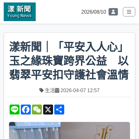
2026/08/10
漾新聞｜「平安入人心」
玉之緣珠寶跨界公益 以
翡翠平安扣守護社會溫情
生活
2026-04-07 12:57
L
F
W
X
S
i
a
e
h
n
c
C
a
e
e
h
r
b
a
e
o
t
o