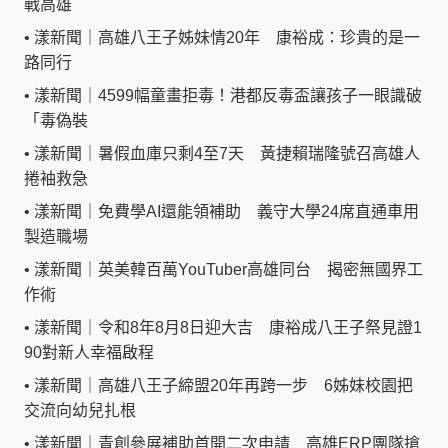
戰高雄
•
漾新聞｜高雄八王子姊妹情20年 康裕成：珍貴的是一
路同行
•
漾新聞｜4599幅童畫拒毒！港都反毒盃讓孩子一眼識破
「毒偽裝
•
漾新聞｜暑假血庫只剩4至7天 黃捷賴瑞隆號召高雄人
捲袖救急
•
漾新聞｜免費學AI還能領補助 義守大學24席直通車用
製造職場
•
漾新聞｜英美韓百萬YouTuber高雄同台 揭密無國界工
作術
•
漾新聞｜令和8年8月8日迎大吉 康裕成八王子祭見證1
90對新人幸福啟程
•
漾新聞｜高雄八王子締盟20年再跨一步 6姊妹校園把
交流向幼兒扎根
•
漾新聞｜青創參展補助首開二次申請 高雄ERP團隊搶