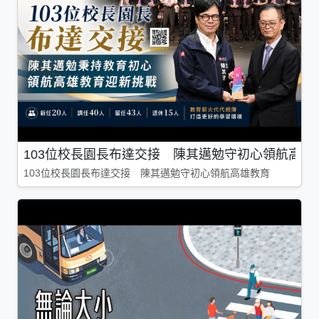
103位校長園長布達交接 陳其邁勉守初心領航高雄
103位校長園長布達交接 陳其邁勉守初心領航高雄教育