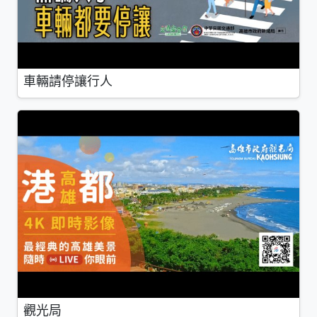
車輛請停讓行人
觀光局