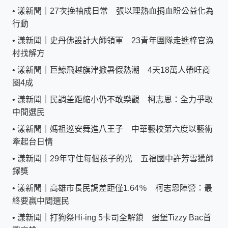
•
漾新聞｜27次挽袖成日常 張以理熱血捐血盼公益化為
行動
•
漾新聞｜史丹佛設計大師領軍 23青年團隊走進梓官漁
村找解方
•
漾新聞｜巨鯨飛越旗津掀暑假熱潮 4天18萬人帶旺商
圈4成
•
漾新聞｜民調差距縮小仍不敢樂觀 柯志恩：全力爭取
中間選民
•
漾新聞｜媽祖巡安舞進八王子 中華藝校第六度以藝術
牽起台日情
•
漾新聞｜29年守住每個孩子的光 五福國中許芳雪獲師
鐸獎
•
漾新聞｜高雄市長民調差距僅1.64％ 柯志恩陣營：最
終要贏中間選民
•
漾新聞｜打狗祭Hi-ing 5卡司全解鎖 蛋堡Tizzy Bac首