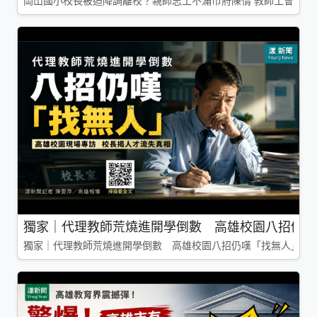
岡山國小校長被迫降調離校？親師志工不滿市府陳情 教師工會槓上
獨家｜代理教師荒燒進開學倒數 高雄校園八招仍嘆
獨家｜代理教師荒燒進開學倒數 高雄校園八招仍嘆「找無人」