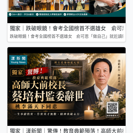
獨家｜跌破眼鏡！會考全國榜首不選雄女 俞可恩「
跌破眼鏡！會考全國榜首不選雄女 俞可恩「做自己」就近讀新莊
獨家｜漾新聞｜驚傳！教育典範殞落！高師大前校長