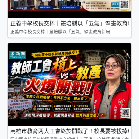
正義中學校長交棒｜叢培麒以「五氣」擘畫教育新局
正義中學校長交棒｜叢培麒以「五氣」擘畫教育新局
高雄市教育两大工會終於開戰了！校長要被拔掉親師