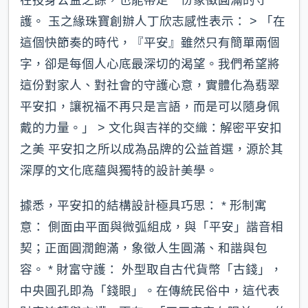
護。 玉之緣珠寶創辦人丁欣志感性表示： > 「在
這個快節奏的時代，『平安』雖然只有簡單兩個
字，卻是每個人心底最深切的渴望。我們希望將
這份對家人、對社會的守護心意，實體化為翡翠
平安扣，讓祝福不再只是言語，而是可以隨身佩
戴的力量。」 > 文化與吉祥的交織：解密平安扣
之美 平安扣之所以成為品牌的公益首選，源於其
深厚的文化底蘊與獨特的設計美學。
據悉，平安扣的結構設計極具巧思： * 形制寓
意： 側面由平面與微弧組成，與「平安」諧音相
契；正面圓潤飽滿，象徵人生圓滿、和諧與包
容。 * 財富守護： 外型取自古代貨幣「古錢」，
中央圓孔即為「錢眼」。在傳統民俗中，這代表