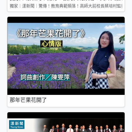
獨家｜漾新聞｜驚傳！教育典範殞落！高師大前校長蔡培村監委辭
那年芒果花開了