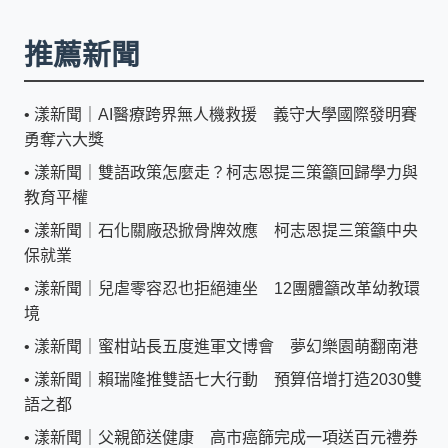
推薦新聞
•
漾新聞｜AI醫療跨界無人機救援 義守大學國際發明賽
勇奪六大獎
•
漾新聞｜雙語政策怎麼走？柯志恩提三策籲回歸學力與
教育平權
•
漾新聞｜石化關廠恐掀骨牌效應 柯志恩提三策籲中央
保就業
•
漾新聞｜兒虐零容忍也拒絕連坐 12團體籲改革幼教環
境
•
漾新聞｜蜜柑站長五度進軍文博會 夢幻樂園萌翻南港
•
漾新聞｜賴瑞隆推雙語七大行動 預算倍增打造2030雙
語之都
•
漾新聞｜父親節送健康 高市癌篩完成一項送百元禮券