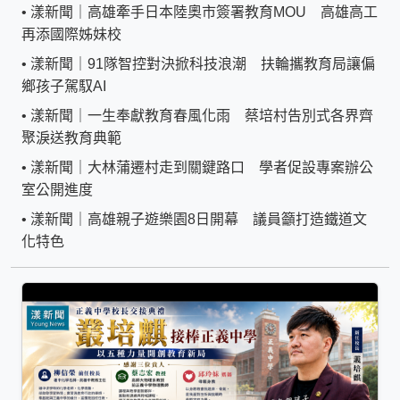
•
漾新聞｜高雄牽手日本陸奧市簽署教育MOU 高雄高工
再添國際姊妹校
•
漾新聞｜91隊智控對決掀科技浪潮 扶輪攜教育局讓偏
鄉孩子駕馭AI
•
漾新聞｜一生奉獻教育春風化雨 蔡培村告別式各界齊
聚淚送教育典範
•
漾新聞｜大林蒲遷村走到關鍵路口 學者促設專案辦公
室公開進度
•
漾新聞｜高雄親子遊樂園8日開幕 議員籲打造鐵道文
化特色