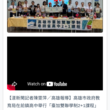
k
【漾新聞記者陳雯萍／高雄報導】高雄市政府教
育局在前鎮高中舉行「臺加雙聯學制2+1課程」