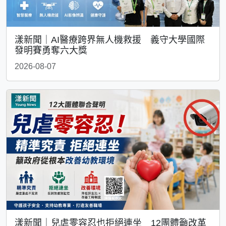
漾新聞｜AI醫療跨界無人機救援 義守大學國際
發明賽勇奪六大獎
2026-08-07
漾新聞｜兒虐零容忍也拒絕連坐 12團體籲改革