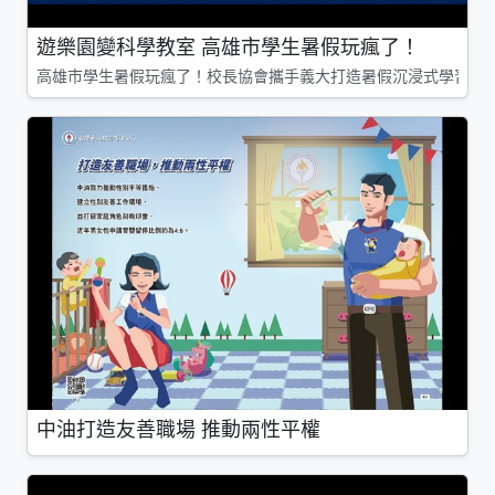
遊樂園變科學教室 高雄市學生暑假玩瘋了！
高雄市學生暑假玩瘋了！校長協會攜手義大打造暑假沉浸式學習基地
中油打造友善職場 推動兩性平權