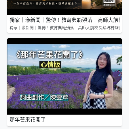
獨家｜漾新聞｜驚傳！教育典範殞落！高師大前校長
獨家｜漾新聞｜驚傳！教育典範殞落！高師大前校長蔡培村監委辭
那年芒果花開了