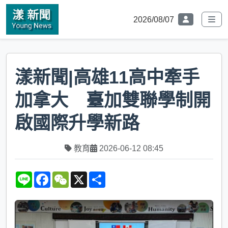
2026/08/07
漾新聞|高雄11高中牽手
加拿大 臺加雙聯學制開
啟國際升學新路
教育
2026-06-12 08:45
L
F
W
X
S
i
a
e
h
n
c
C
a
e
e
h
r
b
a
e
o
t
o