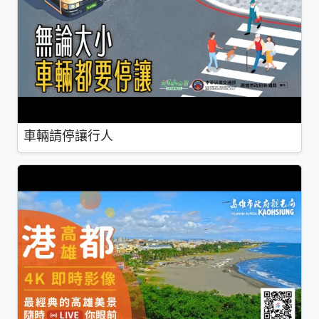
車輛請停讓行人