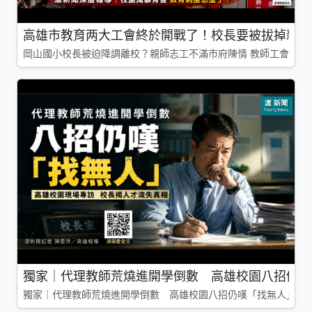
高雄市教育两大工會終於開戰了！校長要被拔掉親師
岡山國小校長被迫降調離校？親師志工不滿市府陳情 教師工會槓上
獨家｜代理教師荒燒進開學倒數 高雄校園八招仍嘆
獨家｜代理教師荒燒進開學倒數 高雄校園八招仍嘆「找無人」