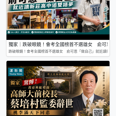
獨家｜跌破眼鏡！會考全國榜首不選雄女 俞可恩「
跌破眼鏡！會考全國榜首不選雄女 俞可恩「做自己」就近讀新莊