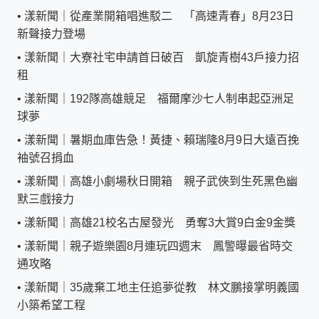
•
漾新聞｜從產業開箱唱進駁二 「高速青春」8月23日
新聲接力登場
•
漾新聞｜大寮社宅申請首日破百 凱旋青樹43戶接力招
租
•
漾新聞｜192隊高雄競足 福爾摩沙七人制串起亞洲足
球夢
•
漾新聞｜暑期血庫告急！黃捷、賴瑞隆8月9日大遠百挽
袖號召捐血
•
漾新聞｜高雄小劇場秋日開箱 親子武俠到生死黑色幽
默三戲接力
•
漾新聞｜高雄21校名古屋發光 勇奪3大賞9白金9金獎
•
漾新聞｜親子遊樂園8月連玩四週末 鳳警曝最省時交
通攻略
•
漾新聞｜35歲棄工地主任追夢從教 林文鵬接掌明義國
小築希望工程