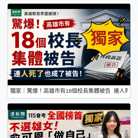
獨家｜驚爆！高雄市有18個校長集體被告 連人死了