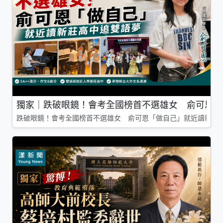
獨家｜跌破眼鏡！會考全國榜首不選雄女 俞可恩「
跌破眼鏡！會考全國榜首不選雄女 俞可恩「做自己」就近讀新莊