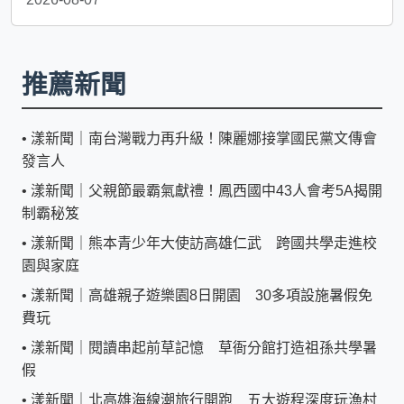
推薦新聞
•
漾新聞｜南台灣戰力再升級！陳麗娜接掌國民黨文傳會
發言人
•
漾新聞｜父親節最霸氣獻禮！鳳西國中43人會考5A揭開
制霸秘笈
•
漾新聞｜熊本青少年大使訪高雄仁武 跨國共學走進校
園與家庭
•
漾新聞｜高雄親子遊樂園8日開園 30多項設施暑假免
費玩
•
漾新聞｜閱讀串起前草記憶 草衙分館打造祖孫共學暑
假
•
漾新聞｜北高雄海線潮旅行開跑 五大遊程深度玩漁村