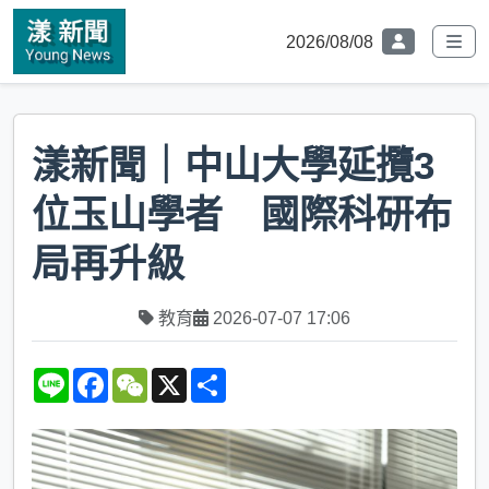
2026/08/08
漾新聞｜中山大學延攬3
位玉山學者 國際科研布
局再升級
教育
2026-07-07 17:06
L
F
W
X
S
i
a
e
h
n
c
C
a
e
e
h
r
b
a
e
o
t
o