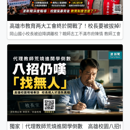
高雄市教育两大工會終於開戰了！校長要被拔掉親師
岡山國小校長被迫降調離校？親師志工不滿市府陳情 教師工會槓上
獨家｜代理教師荒燒進開學倒數 高雄校園八招仍嘆