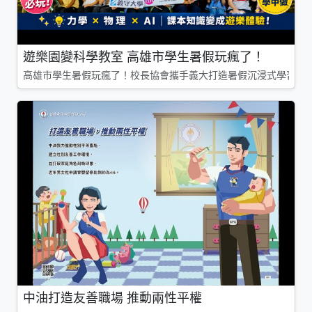
遊樂園變科學教室 高雄市學生暑假玩瘋了！
高雄市學生暑假玩瘋了！校長協會攜手義大打造暑假沉浸式學習基地
中油打造友善職場 推動兩性平權