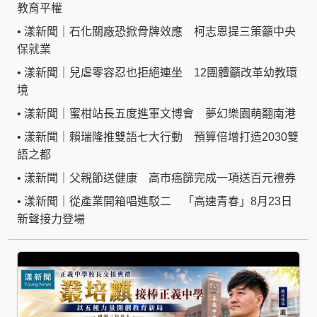
教育平權
•
漾新聞｜石化關廠恐掀骨牌效應 柯志恩提三策籲中央
保就業
•
漾新聞｜兒虐零容忍也拒絕連坐 12團體籲改革幼教環
境
•
漾新聞｜蜜柑站長五度進軍文博會 夢幻樂園萌翻南港
•
漾新聞｜賴瑞隆推雙語七大行動 預算倍增打造2030雙
語之都
•
漾新聞｜父親節送健康 高市癌篩完成一項送百元禮券
•
漾新聞｜從產業開箱唱進駁二 「高速青春」8月23日
新聲接力登場