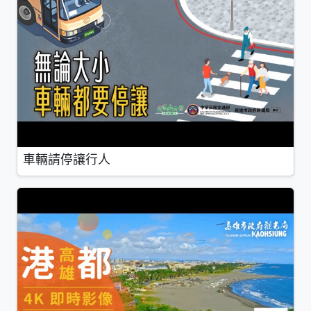
車輛請停讓行人