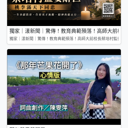
獨家｜漾新聞｜驚傳！教育典範殞落！高師大前校長
獨家｜漾新聞｜驚傳！教育典範殞落！高師大前校長蔡培村監委辭