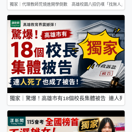
獨家｜代理教師荒燒進開學倒數 高雄校園八招仍嘆「找無人」
獨家｜驚爆！高雄市有18個校長集體被告 連人死了