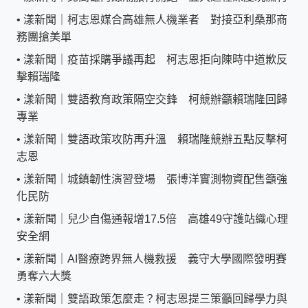
•
漾新聞｜柯志恩媒合高雄無人機業者 對接亞利桑那商
務團搶美單
•
漾新聞｜疫苗採購爭議再起 柯志恩拒向陳時中道歉反
擊賴瑞隆
•
漾新聞｜雙語教育政策隔空交鋒 柯競辦籲賴瑞隆回歸
專業
•
漾新聞｜雙語政策攻防再升溫 賴瑞隆競辦五點反擊柯
志恩
•
漾新聞｜城鎮韌性演習登場 張博洋實測物資配售籲強
化民防
•
漾新聞｜兒少自傷通報增17.5倍 高雄49守護站織心理
安全網
•
漾新聞｜AI醫療跨界無人機救援 義守大學國際發明賽
勇奪六大獎
•
漾新聞｜雙語政策怎麼走？柯志恩提三策籲回歸學力與