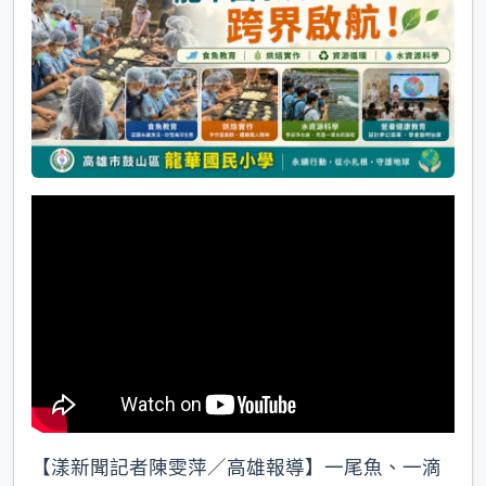
k
【漾新聞記者陳雯萍／高雄報導】一尾魚、一滴