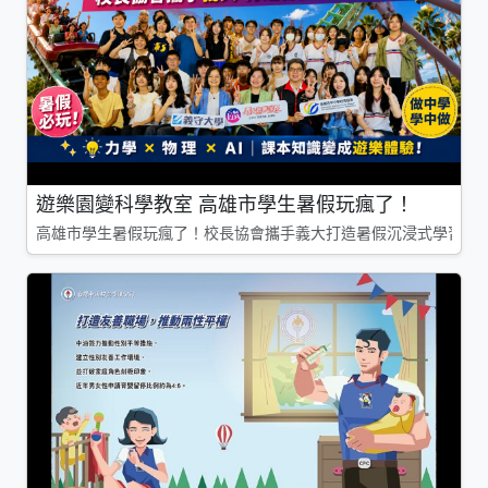
遊樂園變科學教室 高雄市學生暑假玩瘋了！
高雄市學生暑假玩瘋了！校長協會攜手義大打造暑假沉浸式學習基地