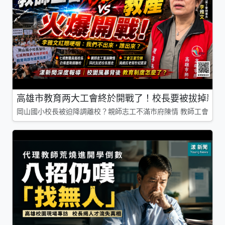
高雄市教育两大工會終於開戰了！校長要被拔掉親師
岡山國小校長被迫降調離校？親師志工不滿市府陳情 教師工會槓上