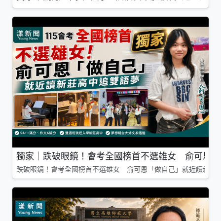
獨家｜跌破眼鏡！會考全國榜首不選雄女 俞可恩「
跌破眼鏡！會考全國榜首不選雄女 俞可恩「做自己」就近讀新莊