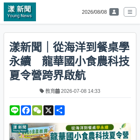
2026/08/08
漾新聞｜從海洋到餐桌學
永續 龍華國小食農科技
夏令營跨界啟航
教育
2026-07-08 14:33
L
F
W
X
S
i
a
e
h
n
c
C
a
e
e
h
r
b
a
e
o
t
o