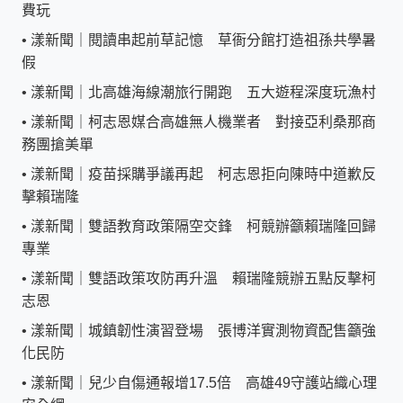
費玩
•
漾新聞｜閱讀串起前草記憶 草衙分館打造祖孫共學暑
假
•
漾新聞｜北高雄海線潮旅行開跑 五大遊程深度玩漁村
•
漾新聞｜柯志恩媒合高雄無人機業者 對接亞利桑那商
務團搶美單
•
漾新聞｜疫苗採購爭議再起 柯志恩拒向陳時中道歉反
擊賴瑞隆
•
漾新聞｜雙語教育政策隔空交鋒 柯競辦籲賴瑞隆回歸
專業
•
漾新聞｜雙語政策攻防再升溫 賴瑞隆競辦五點反擊柯
志恩
•
漾新聞｜城鎮韌性演習登場 張博洋實測物資配售籲強
化民防
•
漾新聞｜兒少自傷通報增17.5倍 高雄49守護站織心理