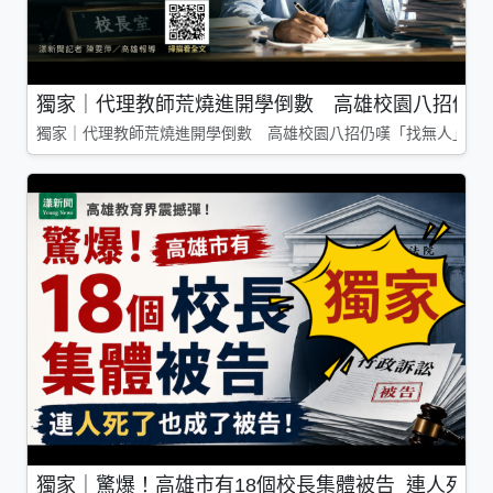
獨家｜代理教師荒燒進開學倒數 高雄校園八招仍嘆
獨家｜代理教師荒燒進開學倒數 高雄校園八招仍嘆「找無人」
獨家｜驚爆！高雄市有18個校長集體被告 連人死了