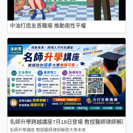
中油打造友善職場 推動兩性平權
名師升學跨越講座7月18日登場 教授醫師律師解密
名師升學講座 教授醫師律師解密大學未來