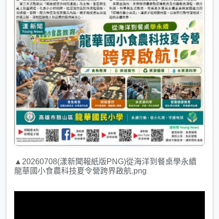
▲20260708(漾新聞報紙版PNG)從海洋到餐桌學永續
龍華國小食農科技夏令營跨界啟航.png