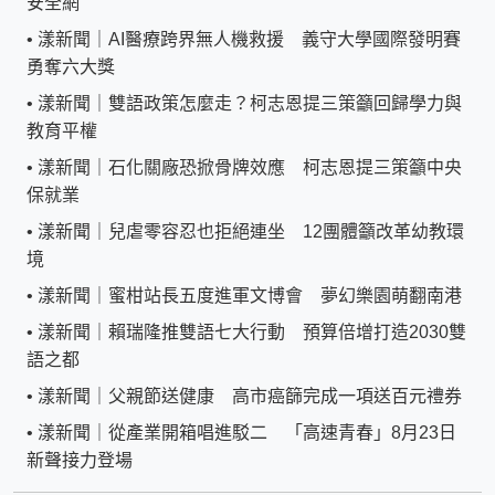
安全網
•
漾新聞｜AI醫療跨界無人機救援 義守大學國際發明賽
勇奪六大獎
•
漾新聞｜雙語政策怎麼走？柯志恩提三策籲回歸學力與
教育平權
•
漾新聞｜石化關廠恐掀骨牌效應 柯志恩提三策籲中央
保就業
•
漾新聞｜兒虐零容忍也拒絕連坐 12團體籲改革幼教環
境
•
漾新聞｜蜜柑站長五度進軍文博會 夢幻樂園萌翻南港
•
漾新聞｜賴瑞隆推雙語七大行動 預算倍增打造2030雙
語之都
•
漾新聞｜父親節送健康 高市癌篩完成一項送百元禮券
•
漾新聞｜從產業開箱唱進駁二 「高速青春」8月23日
新聲接力登場