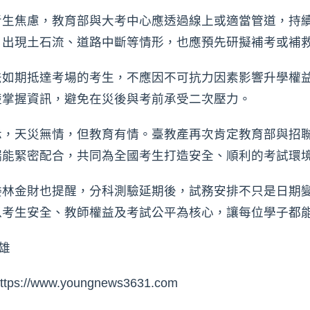
考生焦慮，教育部與大考中心應透過線上或適當管道，持
，出現土石流、道路中斷等情形，也應預先研擬補考或補
法如期抵達考場的考生，不應因不可抗力因素影響升學權
楚掌握資訊，避免在災後與考前承受二次壓力。
示，天災無情，但教育有情。臺教產再次肯定教育部與招
端能緊密配合，共同為全國考生打造安全、順利的考試環
委林金財也提醒，分科測驗延期後，試務安排不只是日期
以考生安全、教師權益及考試公平為核心，讓每位學子都
雄
www.youngnews3631.com⁠