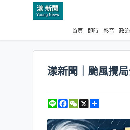
首頁
即時
影音
政治
漾新聞｜颱風攪局
L
F
W
X
S
i
a
e
h
n
c
C
a
e
e
h
r
b
a
e
o
t
o