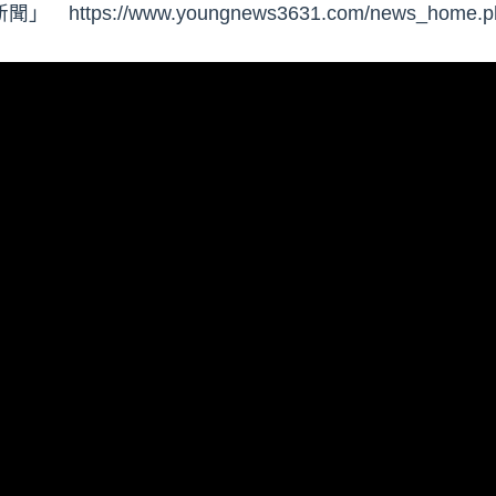
s://www.youngnews3631.com/news_home.ph