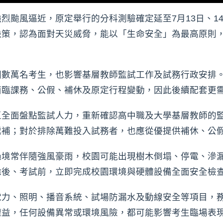
烈颱風逼近，原定舉行的分科測驗確定延至7月13日、1
決策，認為面對天災威脅，能以「生命安全」為最高原則
國數萬名考生，也影響基層教師監試工作及試務行政安排
面臨課務、公假、補休及原定行程變動，因此後續配套更
區全面盤點監試人力，重新確認高中職及大學基層教師的
遞補；對於排除萬難投入試務者，也應從優提供補休、公
過境常伴隨強風豪雨，校園可能出現樹木倒塌、停電、滲
除後、考試前，立即完成校園環境與硬體設備全面安全檢
電力、照明、播音系統、試場防漏水及動線安全等項目，
權益，任何設備異常或環境風險，都可能影響考生臨場表