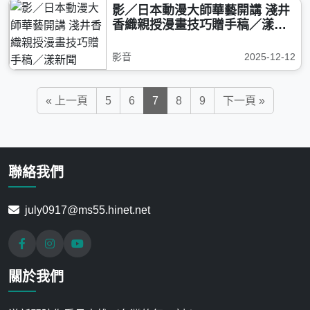
影／日本動漫大師華藝開講 淺井
香織親授漫畫技巧贈手稿／漾新
聞
影音
2025-12-12
« 上一頁
5
6
7
8
9
下一頁 »
聯絡我們
july0917@ms55.hinet.net
關於我們