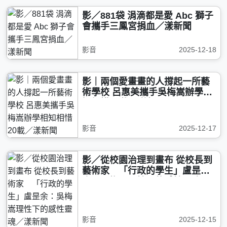
影／881袋 涓滴都是愛 Abc 獅子
會攜手三鳳宮捐血／漾新聞
影音
2025-12-18
影｜兩個愛畫畫的人撐起一所藝
術學校 呂惠美攜手吳梅嵩辦學相
知相惜20載／漾新聞
影音
2025-12-17
影／從校園治理到畫布 從校長到
藝術家 「行政的學生」盧昰
余：吳梅嵩理性下的感性靈魂／
漾新聞
影音
2025-12-15