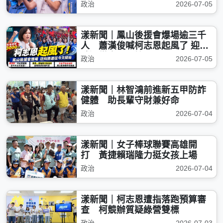
回派系分贓老路
政治
2026-07-05
漾新聞｜鳳山後援會爆場逾三千
人 蕭漢俊喊柯志恩起風了 迎向
勝選從今天開始
政治
2026-07-05
漾新聞｜林智鴻前進新五甲防詐
健體 助長輩守財兼好命
政治
2026-07-04
漾新聞｜女子棒球聯賽高雄開
打 黃捷賴瑞隆力挺女孩上場
政治
2026-07-04
漾新聞｜柯志恩遭指落跑預算審
查 柯競辦質疑綠營雙標