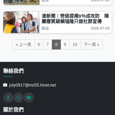
政治
2026-07-03
漾新聞｜勞退提撥9％成攻防 陳
麗娜質疑賴瑞隆只做社群宣傳
政治
2026-07-03
« 上一頁
6
7
8
9
10
下一頁 »
聯絡我們
july0917@ms55.hinet.net
關於我們