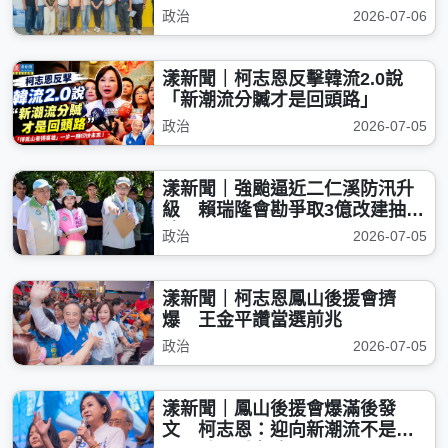
政治
2026-07-06
漾新聞｜柯志恩反擊韓流2.0說
「新潮流分贓才是回頭路」
政治
2026-07-05
漾新聞｜強颱逼近二仁溪防汛升
級 賴瑞隆會勘爭取3億改建抽水
站
政治
2026-07-05
漾新聞｜柯志恩鳳山後援會擠
爆 王金平讚當選前兆
政治
2026-07-05
漾新聞｜鳳山後援會爆滿後發
文 柯志恩：迎向新潮流不是走