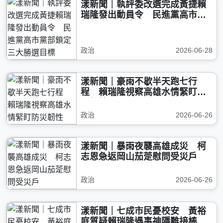
漾新聞｜執評委改選完成黃捷賴
瑞隆發出動員令 民進黨高市黨
部鎖定三大勝選目標
政治
2026-06-28
漾新聞｜豪雨不歇半天跑七行
程 賴瑞隆視察高雄水情緊盯防
災韌性
政治
2026-06-26
漾新聞｜暴雨夜襲高雄成災 柯
志恩急返岡山茄萣慰問受災戶
政治
2026-06-26
漾新聞｜七成市民憂校安 黃裕
庭質疑賴瑞隆遇事神隱難接棒