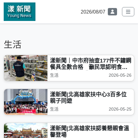
2026/08/07
生活
漾新聞｜中市府抽查177件不鏽鋼
餐具全數合格 籲民眾認明食品
級標示安心選購
生活
2026-05-26
漾新聞|北高雄家扶中心3百多位
親子同遊
生活
2026-05-25
漾新聞|北高雄家扶認養懇親會溫
馨登場