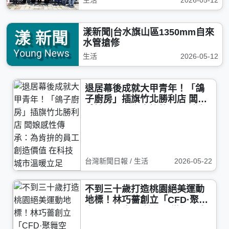
生活
2026-05-12
漾新聞|台水旗山區1350mm自來
水管搶修
生活
2026-05-12
退居幕後成就大甲青年！「鴿
子廚房」插旗竹北勝利店 闆娘
感性傳承：為肯拚的員工創造
價值 在科技城市溫暖立足
台灣新聞日報 / 生活
2026-05-22
不到三十歲打造桃園絕美運動
地標！林巧薔創立「CFD·聚舞
空間」 帶領全齡學員從舞蹈中
找回自信