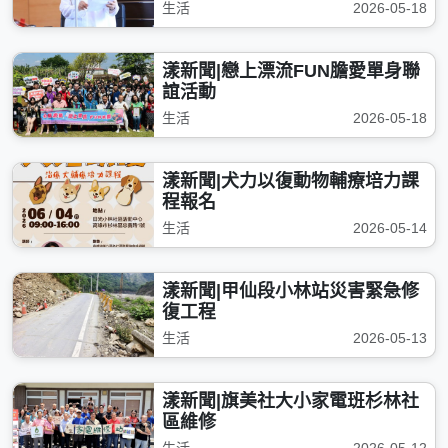
監控價量確保補給不中斷
生活
2026-05-18
漾新聞|戀上漂流FUN膽愛單身聯
誼活動
生活
2026-05-18
漾新聞|犬力以復動物輔療培力課
程報名
生活
2026-05-14
漾新聞|甲仙段小林站災害緊急修
復工程
生活
2026-05-13
漾新聞|旗美社大小家電班杉林社
區維修