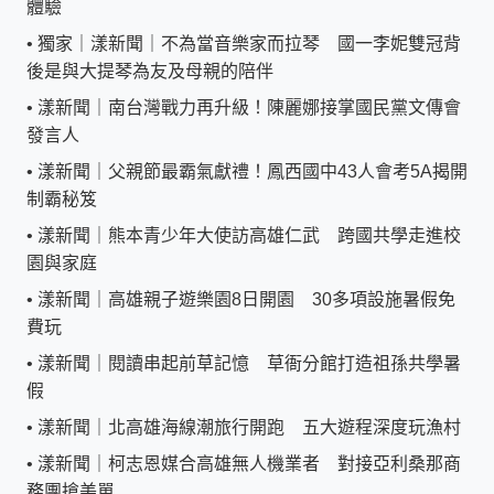
體驗
•
獨家｜漾新聞｜不為當音樂家而拉琴 國一李妮雙冠背
後是與大提琴為友及母親的陪伴
•
漾新聞｜南台灣戰力再升級！陳麗娜接掌國民黨文傳會
發言人
•
漾新聞｜父親節最霸氣獻禮！鳳西國中43人會考5A揭開
制霸秘笈
•
漾新聞｜熊本青少年大使訪高雄仁武 跨國共學走進校
園與家庭
•
漾新聞｜高雄親子遊樂園8日開園 30多項設施暑假免
費玩
•
漾新聞｜閱讀串起前草記憶 草衙分館打造祖孫共學暑
假
•
漾新聞｜北高雄海線潮旅行開跑 五大遊程深度玩漁村
•
漾新聞｜柯志恩媒合高雄無人機業者 對接亞利桑那商
務團搶美單