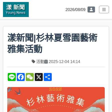
2026/08/09
漾新聞|杉林夏雪園藝術
雅集活動
活動
2025-12-04 14:14
L
F
W
X
S
i
a
e
h
n
c
C
a
e
e
h
r
b
a
e
o
t
o
k