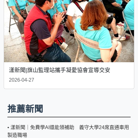
漾新聞|旗山監理站攜手凝愛協會宣導交安
2026-04-27
推薦新聞
•
漾新聞｜免費學AI還能領補助 義守大學24席直通車用
製造職場