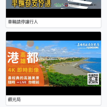
車輛請停讓行人
觀光局