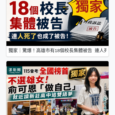
獨家｜驚爆！高雄市有18個校長集體被告 連人死了