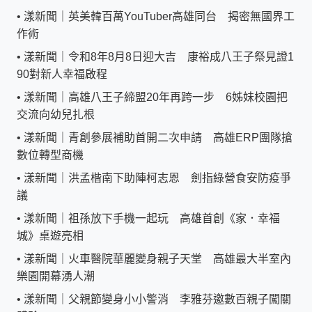
•
漾新聞｜英美韓百萬YouTuber高雄同台 揭密無國界工
作術
•
漾新聞｜令和8年8月8日迎大吉 康裕成八王子祭見證1
90對新人幸福啟程
•
漾新聞｜高雄八王子締盟20年再跨一步 6姊妹校園把
交流向幼兒扎根
•
漾新聞｜青創參展補助首開二次申請 高雄ERP團隊搶
數位轉型商機
•
漾新聞｜洪孟楷南下助陣柯志恩 劍指綠營食安防疫爭
議
•
漾新聞｜祖孫放下手機一起玩 高雄首創《家．幸福
城》桌遊亮相
•
漾新聞｜火車醫院華麗變身親子天堂 高雄最大半室內
樂園開幕湧人潮
•
漾新聞｜父親節變身小小警消 李雅芬邀數百親子闖關