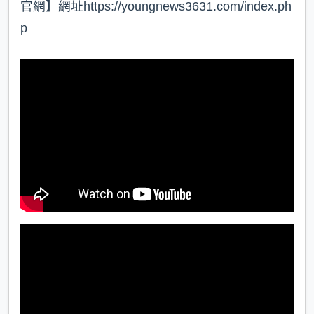
官網】網址https://youngnews3631.com/index.ph
p