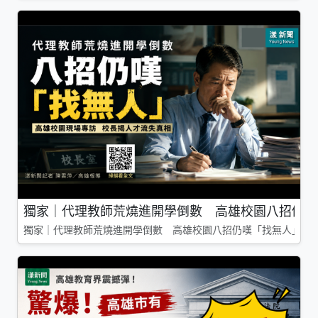
獨家｜代理教師荒燒進開學倒數 高雄校園八招仍嘆
獨家｜代理教師荒燒進開學倒數 高雄校園八招仍嘆「找無人」