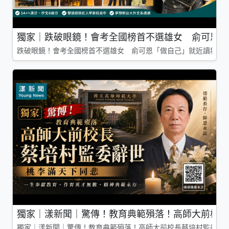
獨家｜跌破眼鏡！會考全國榜首不選雄女 俞可恩「
跌破眼鏡！會考全國榜首不選雄女 俞可恩「做自己」就近讀新莊
獨家｜漾新聞｜驚傳！教育典範殞落！高師大前校長
獨家｜漾新聞｜驚傳！教育典範殞落！高師大前校長蔡培村監委辭