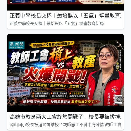
正義中學校長交棒｜叢培麒以「五氣」擘畫教育新局
正義中學校長交棒｜叢培麒以「五氣」擘畫教育新局
高雄市教育两大工會終於開戰了！校長要被拔掉親師
岡山國小校長被迫降調離校？親師志工不滿市府陳情 教師工會槓上