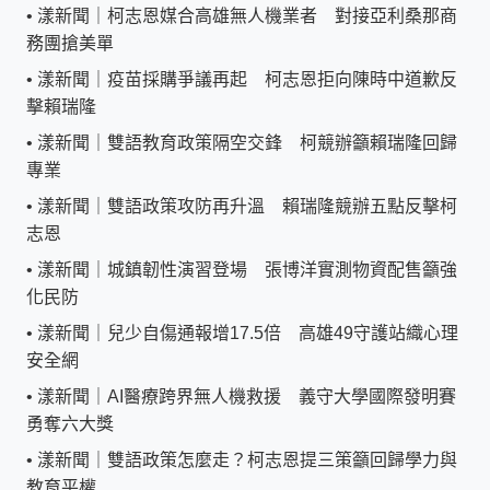
•
漾新聞｜柯志恩媒合高雄無人機業者 對接亞利桑那商
務團搶美單
•
漾新聞｜疫苗採購爭議再起 柯志恩拒向陳時中道歉反
擊賴瑞隆
•
漾新聞｜雙語教育政策隔空交鋒 柯競辦籲賴瑞隆回歸
專業
•
漾新聞｜雙語政策攻防再升溫 賴瑞隆競辦五點反擊柯
志恩
•
漾新聞｜城鎮韌性演習登場 張博洋實測物資配售籲強
化民防
•
漾新聞｜兒少自傷通報增17.5倍 高雄49守護站織心理
安全網
•
漾新聞｜AI醫療跨界無人機救援 義守大學國際發明賽
勇奪六大獎
•
漾新聞｜雙語政策怎麼走？柯志恩提三策籲回歸學力與
教育平權