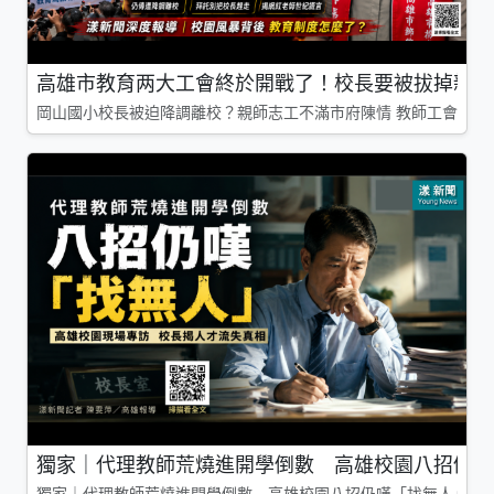
高雄市教育两大工會終於開戰了！校長要被拔掉親師
岡山國小校長被迫降調離校？親師志工不滿市府陳情 教師工會槓上
獨家｜代理教師荒燒進開學倒數 高雄校園八招仍嘆