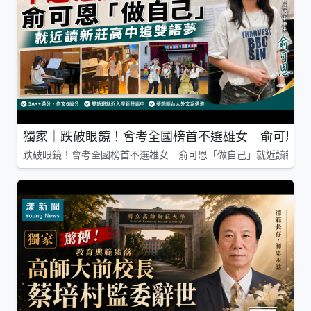
獨家｜跌破眼鏡！會考全國榜首不選雄女 俞可恩「
跌破眼鏡！會考全國榜首不選雄女 俞可恩「做自己」就近讀新莊