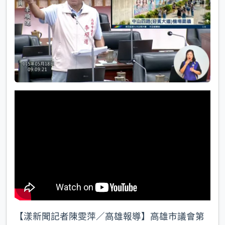
k
【漾新聞記者陳雯萍／高雄報導】高雄市議會第