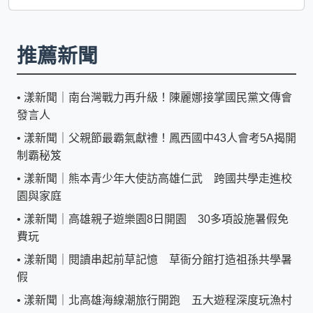
推薦新聞
•
漾新聞｜南台灣戰力再升級！陳麗娜接掌國民黨文傳會
發言人
•
漾新聞｜父親節最霸氣獻禮！鳳西國中43人會考5A揭開
制霸秘笈
•
漾新聞｜熊本青少年大使訪高雄仁武 跨國共學走進校
園與家庭
•
漾新聞｜高雄親子遊樂園8日開園 30多項設施暑假免
費玩
•
漾新聞｜閱讀串起前草記憶 草衙分館打造祖孫共學暑
假
•
漾新聞｜北高雄海線潮旅行開跑 五大遊程深度玩漁村