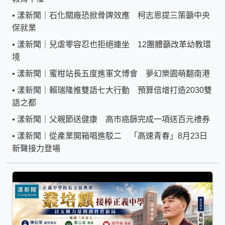
•
漾新聞｜石化關廠恐掀骨牌效應 柯志恩提三策籲中央
保就業
•
漾新聞｜兒虐零容忍也拒絕連坐 12團體籲改革幼教環
境
•
漾新聞｜蜜柑站長五度進軍文博會 夢幻樂園萌翻南港
•
漾新聞｜賴瑞隆推雙語七大行動 預算倍增打造2030雙
語之都
•
漾新聞｜父親節送健康 高市癌篩完成一項送百元禮券
•
漾新聞｜從產業開箱唱進駁二 「高速青春」8月23日
新聲接力登場