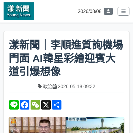
2026/08/08
漾新聞｜李順進質詢機場
門面 AI韓星彩繪迎賓大
道引爆想像
政治
2026-05-18 09:32
L
F
W
X
S
i
a
e
h
n
c
C
a
e
e
h
r
b
a
e
o
t
o