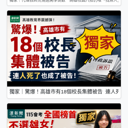
獨家｜代理教師荒燒進開學倒數 高雄校園八招仍嘆「找無人」
獨家｜驚爆！高雄市有18個校長集體被告 連人死了