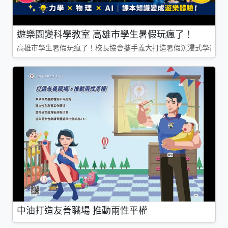
遊樂園變科學教室 高雄市學生暑假玩瘋了！
高雄市學生暑假玩瘋了！校長協會攜手義大打造暑假沉浸式學習基地
中油打造友善職場 推動兩性平權