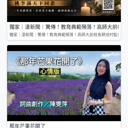
獨家｜漾新聞｜驚傳！教育典範殞落！高師大前校長
獨家｜漾新聞｜驚傳！教育典範殞落！高師大前校長蔡培村監委辭
那年芒果花開了