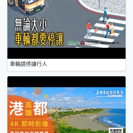
車輛請停讓行人