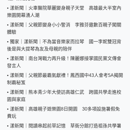
•
漾新聞｜火車醫院華麗變身親子天堂 高雄最大半室內
樂園開幕湧人潮
•
漾新聞｜父親節變身小小警消 李雅芬邀數百親子闖關
體驗
•
獨家｜漾新聞｜不為當音樂家而拉琴 國一李妮雙冠背
後是與大提琴為友及母親的陪伴
•
漾新聞｜南台灣戰力再升級！陳麗娜接掌國民黨文傳會
發言人
•
漾新聞｜父親節最霸氣獻禮！鳳西國中43人會考5A揭開
制霸秘笈
•
漾新聞｜熊本青少年大使訪高雄仁武 跨國共學走進校
園與家庭
•
漾新聞｜高雄親子遊樂園8日開園 30多項設施暑假免
費玩
•
漾新聞｜閱讀串起前草記憶 草衙分館打造祖孫共學暑