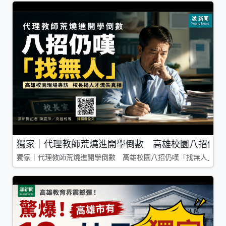
獨家｜代理教師荒燒進開學倒數 高雄校園八招仍嘆
獨家｜代理教師荒燒進開學倒數 高雄校園八招仍嘆「找無人」