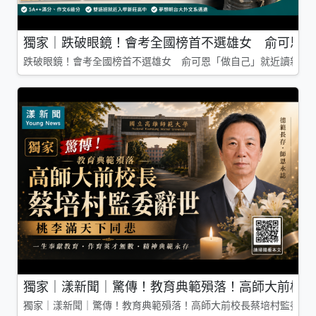
獨家｜跌破眼鏡！會考全國榜首不選雄女 俞可恩「
跌破眼鏡！會考全國榜首不選雄女 俞可恩「做自己」就近讀新莊
獨家｜漾新聞｜驚傳！教育典範殞落！高師大前校長
獨家｜漾新聞｜驚傳！教育典範殞落！高師大前校長蔡培村監委辭