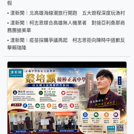
假
•
漾新聞｜北高雄海線潮旅行開跑 五大遊程深度玩漁村
•
漾新聞｜柯志恩媒合高雄無人機業者 對接亞利桑那商
務團搶美單
•
漾新聞｜疫苗採購爭議再起 柯志恩拒向陳時中道歉反
擊賴瑞隆