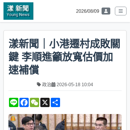
2026/08/09
漾新聞｜小港遷村成敗關
鍵 李順進籲放寬估價加
速補償
政治
2026-05-18 10:04
L
F
W
X
S
i
a
e
h
n
c
C
a
e
e
h
r
b
a
e
o
t
o