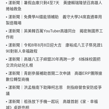
•
漾新聞｜暑假血庫只剩4至7天 黃捷賴瑞隆號召高雄人
捲袖救急
•
漾新聞｜免費學AI還能領補助 義守大學24席直通車用
製造職場
•
漾新聞｜英美韓百萬YouTuber高雄同台 揭密無國界工
作術
•
漾新聞｜令和8年8月8日迎大吉 康裕成八王子祭見證1
90對新人幸福啟程
•
漾新聞｜高雄八王子締盟20年再跨一步 6姊妹校園把
交流向幼兒扎根
•
漾新聞｜青創參展補助首開二次申請 高雄ERP團隊搶
數位轉型商機
•
漾新聞｜洪孟楷南下助陣柯志恩 劍指綠營食安防疫爭
議
•
漾新聞｜祖孫放下手機一起玩 高雄首創《家．幸福
城》桌遊亮相