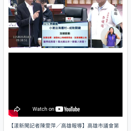
k
【漾新聞記者陳雯萍／高雄報導】高雄市議會第