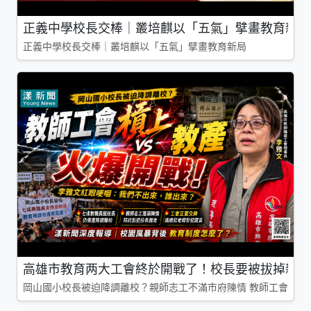
正義中學校長交棒｜叢培麒以「五氣」擘畫教育新局
正義中學校長交棒｜叢培麒以「五氣」擘畫教育新局
高雄市教育两大工會終於開戰了！校長要被拔掉親師
岡山國小校長被迫降調離校？親師志工不滿市府陳情 教師工會槓上