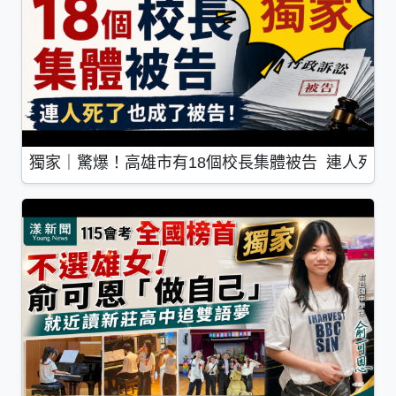
獨家｜驚爆！高雄市有18個校長集體被告 連人死了