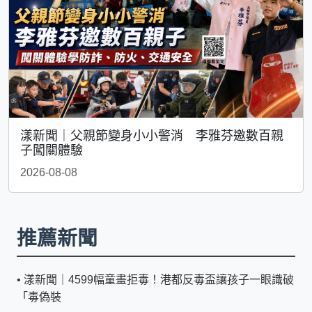
漾新聞｜父親節變身小小警消 李雅芬邀數百親
子闖關體驗
2026-08-08
推薦新聞
•
漾新聞｜4599幅童畫拒毒！港都反毒盃讓孩子一眼識破
「毒偽裝