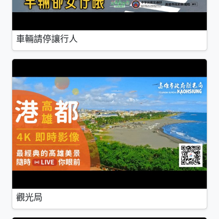
車輛請停讓行人
觀光局