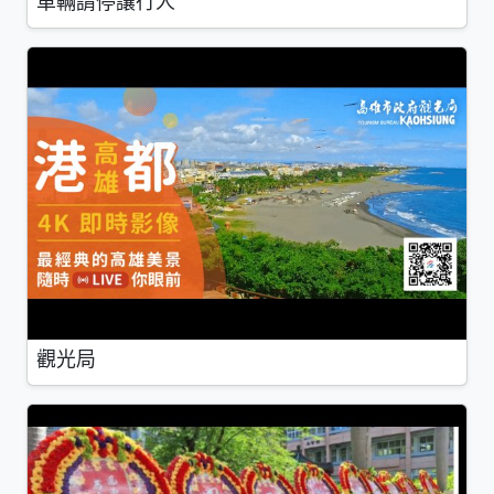
車輛請停讓行人
觀光局