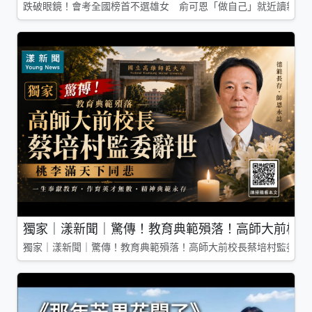
跌破眼鏡！會考全國榜首不選雄女 俞可恩「做自己」就近讀新莊
獨家｜漾新聞｜驚傳！教育典範殞落！高師大前校長
獨家｜漾新聞｜驚傳！教育典範殞落！高師大前校長蔡培村監委辭