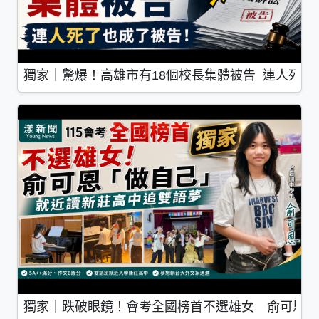
獨家｜驚爆！高雄市有18個校長集體被告 連人死了
獨家｜跌破眼鏡！會考全國榜首不選雄女 俞可恩「