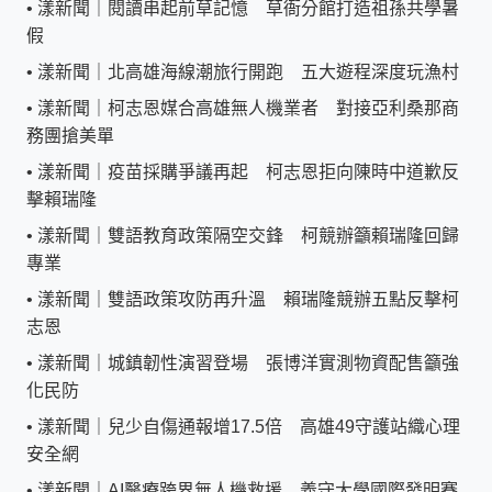
•
漾新聞｜閱讀串起前草記憶 草衙分館打造祖孫共學暑
假
•
漾新聞｜北高雄海線潮旅行開跑 五大遊程深度玩漁村
•
漾新聞｜柯志恩媒合高雄無人機業者 對接亞利桑那商
務團搶美單
•
漾新聞｜疫苗採購爭議再起 柯志恩拒向陳時中道歉反
擊賴瑞隆
•
漾新聞｜雙語教育政策隔空交鋒 柯競辦籲賴瑞隆回歸
專業
•
漾新聞｜雙語政策攻防再升溫 賴瑞隆競辦五點反擊柯
志恩
•
漾新聞｜城鎮韌性演習登場 張博洋實測物資配售籲強
化民防
•
漾新聞｜兒少自傷通報增17.5倍 高雄49守護站織心理
安全網
•
漾新聞｜AI醫療跨界無人機救援 義守大學國際發明賽