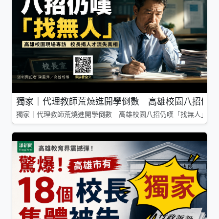
獨家｜代理教師荒燒進開學倒數 高雄校園八招仍嘆
獨家｜代理教師荒燒進開學倒數 高雄校園八招仍嘆「找無人」