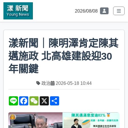
2026/08/08
漾新聞｜陳明澤肯定陳其
邁施政 北高雄建設迎30
年關鍵
政治
2026-05-18 10:44
L
F
W
X
S
i
a
e
h
n
c
C
a
e
e
h
r
b
a
e
o
t
o