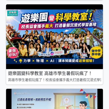
遊樂園變科學教室 高雄市學生暑假玩瘋了！
高雄市學生暑假玩瘋了！校長協會攜手義大打造暑假沉浸式學習基地