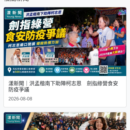
漾新聞｜洪孟楷南下助陣柯志恩 劍指綠營食安
防疫爭議
2026-08-08