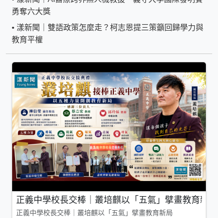
勇奪六大獎
•
漾新聞｜雙語政策怎麼走？柯志恩提三策籲回歸學力與
教育平權
正義中學校長交棒｜叢培麒以「五氣」擘畫教育新局
正義中學校長交棒｜叢培麒以「五氣」擘畫教育新局