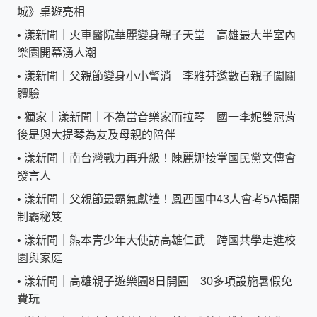
城》桌遊亮相
•
漾新聞｜火車醫院華麗變身親子天堂 高雄最大半室內
樂園開幕湧人潮
•
漾新聞｜父親節變身小小警消 李雅芬邀數百親子闖關
體驗
•
獨家｜漾新聞｜不為當音樂家而拉琴 國一李妮雙冠背
後是與大提琴為友及母親的陪伴
•
漾新聞｜南台灣戰力再升級！陳麗娜接掌國民黨文傳會
發言人
•
漾新聞｜父親節最霸氣獻禮！鳳西國中43人會考5A揭開
制霸秘笈
•
漾新聞｜熊本青少年大使訪高雄仁武 跨國共學走進校
園與家庭
•
漾新聞｜高雄親子遊樂園8日開園 30多項設施暑假免
費玩