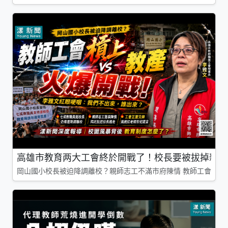
高雄市教育两大工會終於開戰了！校長要被拔掉親師
岡山國小校長被迫降調離校？親師志工不滿市府陳情 教師工會槓上