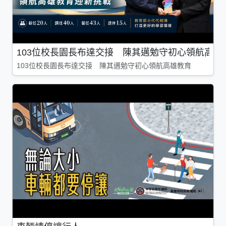
103位校長園長布達交接 陳其邁勉守初心領航高雄
103位校長園長布達交接 陳其邁勉守初心領航高雄教育