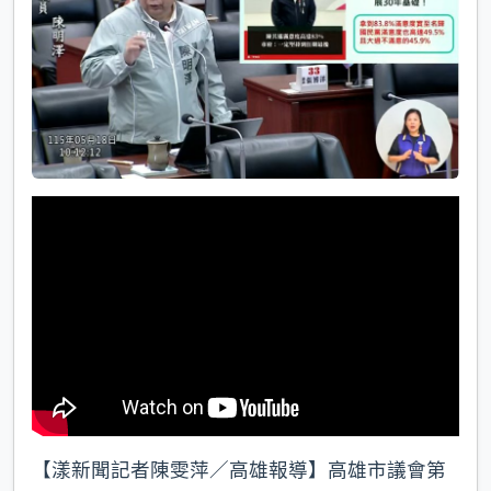
k
【漾新聞記者陳雯萍／高雄報導】高雄市議會第