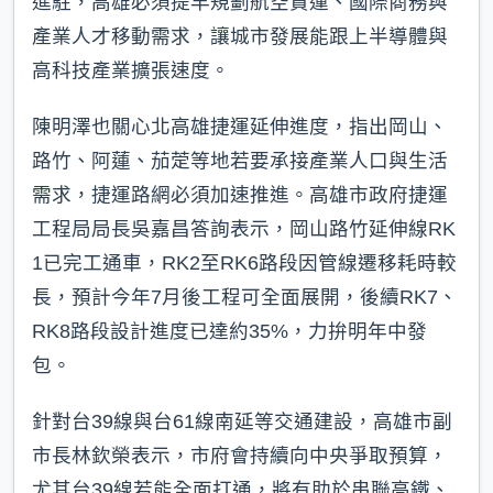
進駐，高雄必須提早規劃航空貨運、國際商務與
產業人才移動需求，讓城市發展能跟上半導體與
高科技產業擴張速度。
陳明澤也關心北高雄捷運延伸進度，指出岡山、
路竹、阿蓮、茄萣等地若要承接產業人口與生活
需求，捷運路網必須加速推進。高雄市政府捷運
工程局局長吳嘉昌答詢表示，岡山路竹延伸線RK
1已完工通車，RK2至RK6路段因管線遷移耗時較
長，預計今年7月後工程可全面展開，後續RK7、
RK8路段設計進度已達約35%，力拚明年中發
包。
針對台39線與台61線南延等交通建設，高雄市副
市長林欽榮表示，市府會持續向中央爭取預算，
尤其台39線若能全面打通，將有助於串聯高鐵、