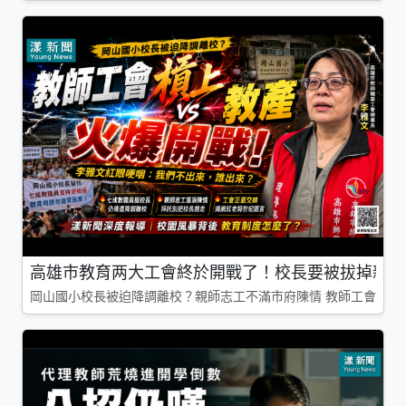
高雄市教育两大工會終於開戰了！校長要被拔掉親師
岡山國小校長被迫降調離校？親師志工不滿市府陳情 教師工會槓上