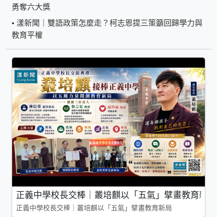
勇奪六大獎
•
漾新聞｜雙語政策怎麼走？柯志恩提三策籲回歸學力與
教育平權
正義中學校長交棒｜叢培麒以「五氣」擘畫教育新局
正義中學校長交棒｜叢培麒以「五氣」擘畫教育新局