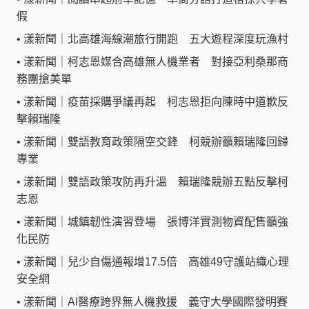
假
•
漾新聞｜北高雄海線潮旅行開跑 五大遊程深度玩漁村
•
漾新聞｜柯志恩媒合高雄無人機業者 對接亞利桑那商
務團搶美單
•
漾新聞｜疫苗採購爭議再起 柯志恩拒向陳時中道歉反
擊賴瑞隆
•
漾新聞｜雙語教育政策隔空交鋒 柯競辦籲賴瑞隆回歸
專業
•
漾新聞｜雙語政策攻防再升溫 賴瑞隆競辦五點反擊柯
志恩
•
漾新聞｜城鎮韌性演習登場 張博洋實測物資配售籲強
化民防
•
漾新聞｜兒少自傷通報增17.5倍 高雄49守護站織心理
安全網
•
漾新聞｜AI醫療跨界無人機救援 義守大學國際發明賽