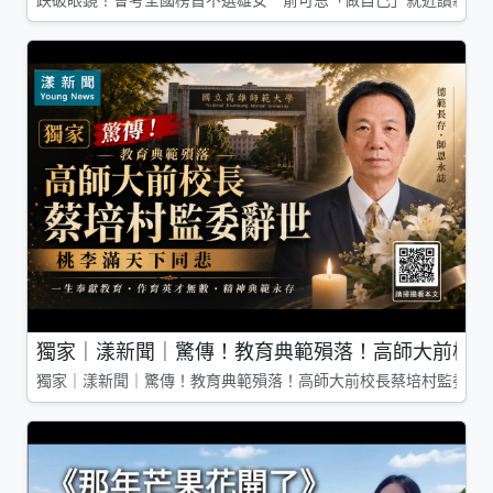
獨家｜漾新聞｜驚傳！教育典範殞落！高師大前校長
獨家｜漾新聞｜驚傳！教育典範殞落！高師大前校長蔡培村監委辭