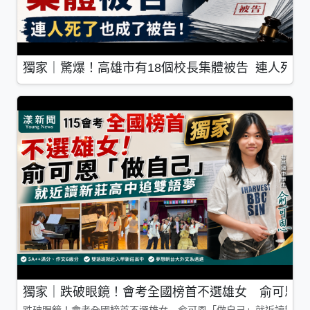
獨家｜驚爆！高雄市有18個校長集體被告 連人死了
獨家｜跌破眼鏡！會考全國榜首不選雄女 俞可恩「
跌破眼鏡！會考全國榜首不選雄女 俞可恩「做自己」就近讀新莊