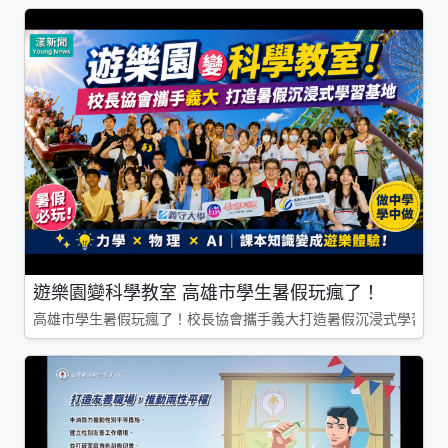
遊樂園變科學教室 高雄市學生暑假玩瘋了！
高雄市學生暑假玩瘋了！校長協會攜手義大打造暑假沉浸式學習基地