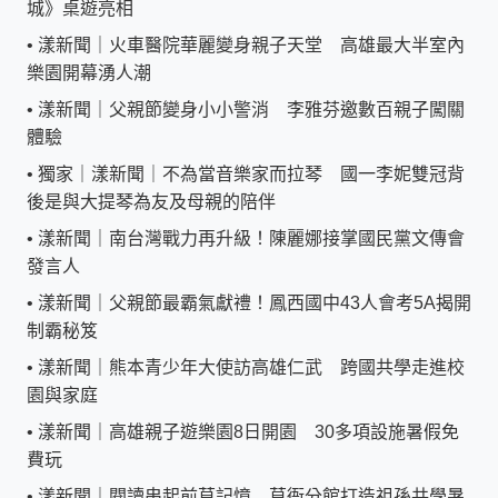
城》桌遊亮相
•
漾新聞｜火車醫院華麗變身親子天堂 高雄最大半室內
樂園開幕湧人潮
•
漾新聞｜父親節變身小小警消 李雅芬邀數百親子闖關
體驗
•
獨家｜漾新聞｜不為當音樂家而拉琴 國一李妮雙冠背
後是與大提琴為友及母親的陪伴
•
漾新聞｜南台灣戰力再升級！陳麗娜接掌國民黨文傳會
發言人
•
漾新聞｜父親節最霸氣獻禮！鳳西國中43人會考5A揭開
制霸秘笈
•
漾新聞｜熊本青少年大使訪高雄仁武 跨國共學走進校
園與家庭
•
漾新聞｜高雄親子遊樂園8日開園 30多項設施暑假免
費玩
•
漾新聞｜閱讀串起前草記憶 草衙分館打造祖孫共學暑