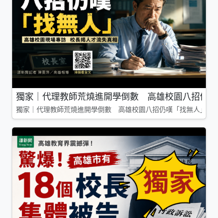
獨家｜代理教師荒燒進開學倒數 高雄校園八招仍嘆
獨家｜代理教師荒燒進開學倒數 高雄校園八招仍嘆「找無人」