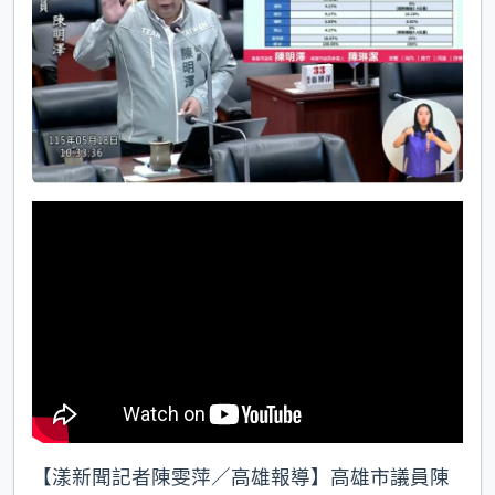
k
【漾新聞記者陳雯萍／高雄報導】高雄市議員陳