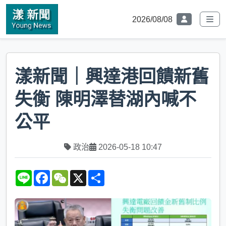
2026/08/08
漾新聞｜興達港回饋新舊
失衡 陳明澤替湖內喊不
公平
政治
2026-05-18 10:47
L
F
W
X
S
i
a
e
h
n
c
C
a
e
e
h
r
b
a
e
o
t
o