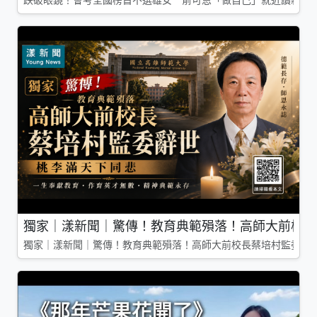
跌破眼鏡！會考全國榜首不選雄女 俞可恩「做自己」就近讀新莊
獨家｜漾新聞｜驚傳！教育典範殞落！高師大前校長
獨家｜漾新聞｜驚傳！教育典範殞落！高師大前校長蔡培村監委辭