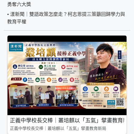
勇奪六大獎
•
漾新聞｜雙語政策怎麼走？柯志恩提三策籲回歸學力與
教育平權
正義中學校長交棒｜叢培麒以「五氣」擘畫教育新局
正義中學校長交棒｜叢培麒以「五氣」擘畫教育新局