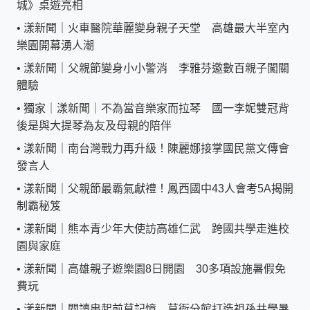
城》桌遊亮相
•
漾新聞｜火車醫院華麗變身親子天堂 高雄最大半室內
樂園開幕湧人潮
•
漾新聞｜父親節變身小小警消 李雅芬邀數百親子闖關
體驗
•
獨家｜漾新聞｜不為當音樂家而拉琴 國一李妮雙冠背
後是與大提琴為友及母親的陪伴
•
漾新聞｜南台灣戰力再升級！陳麗娜接掌國民黨文傳會
發言人
•
漾新聞｜父親節最霸氣獻禮！鳳西國中43人會考5A揭開
制霸秘笈
•
漾新聞｜熊本青少年大使訪高雄仁武 跨國共學走進校
園與家庭
•
漾新聞｜高雄親子遊樂園8日開園 30多項設施暑假免
費玩
•
漾新聞｜閱讀串起前草記憶 草衙分館打造祖孫共學暑