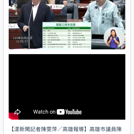
k
【漾新聞記者陳雯萍／高雄報導】高雄市議員陳