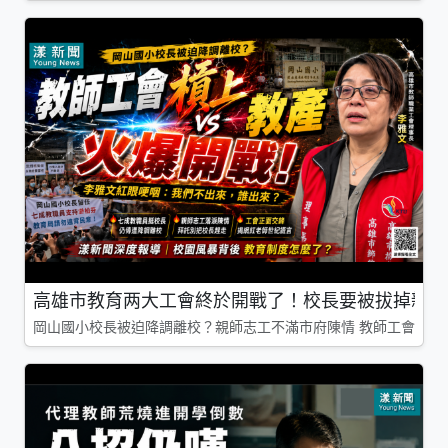
高雄市教育两大工會終於開戰了！校長要被拔掉親師
岡山國小校長被迫降調離校？親師志工不滿市府陳情 教師工會槓上