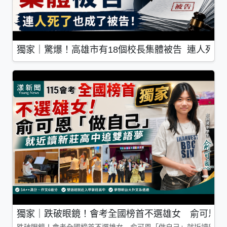
獨家｜驚爆！高雄市有18個校長集體被告 連人死了
獨家｜跌破眼鏡！會考全國榜首不選雄女 俞可恩「