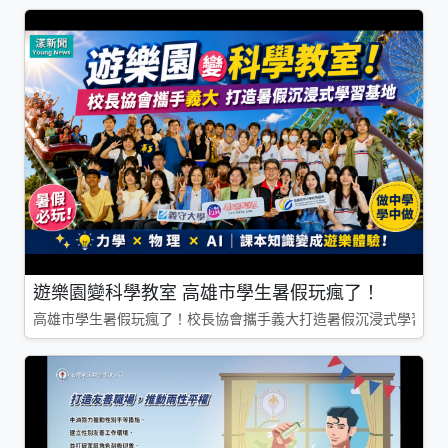
遊樂園變科學教室 高雄市學生暑假玩瘋了！
高雄市學生暑假玩瘋了！校長協會攜手義大打造暑假沉浸式學習基地