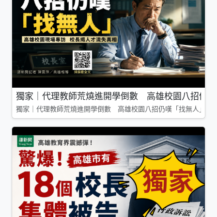
獨家｜代理教師荒燒進開學倒數 高雄校園八招仍嘆
獨家｜代理教師荒燒進開學倒數 高雄校園八招仍嘆「找無人」