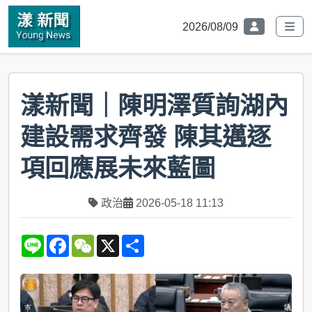
2026/08/09
漾新聞｜陳明澤質詢湖內
建設需求齊發 陳其邁逐
項回應展未來藍圖
政治
2026-05-18 11:13
L
F
W
X
S
i
a
e
h
n
c
C
a
e
e
h
r
b
a
e
o
t
o