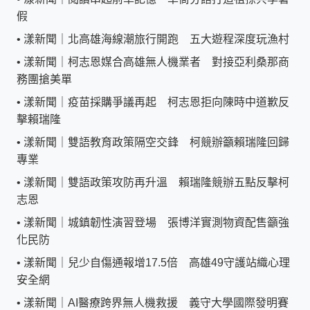
假
•
漾新聞｜北高雄海線潮旅行開跑 五大遊程深度玩漁村
•
漾新聞｜柯志恩媒合高雄無人機業者 對接亞利桑那商
務團搶美單
•
漾新聞｜疫苗採購爭議再起 柯志恩拒向陳時中道歉反
擊賴瑞隆
•
漾新聞｜雙語教育政策隔空交鋒 柯競辦籲賴瑞隆回歸
專業
•
漾新聞｜雙語政策攻防再升溫 賴瑞隆競辦五點反擊柯
志恩
•
漾新聞｜城鎮韌性演習登場 張博洋實測物資配售籲強
化民防
•
漾新聞｜兒少自傷通報增17.5倍 高雄49守護站織心理
安全網
•
漾新聞｜AI醫療跨界無人機救援 義守大學國際發明賽